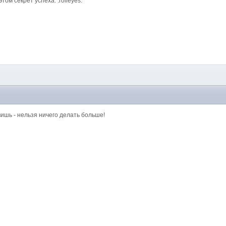
ом секрет успеха. :rolleyes:
вишь - нельзя ничего делать больше!