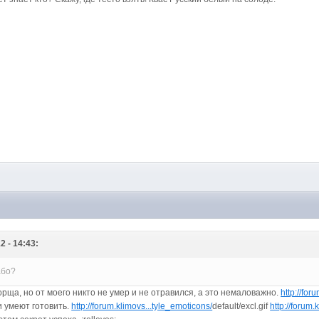
2 - 14:43:
або?
орща, но от моего никто не умер и не отравился, а это немаловажно.
http://for
и умеют готовить.
http://forum.klimovs...tyle_emoticons/
default/excl.gif
http://forum.