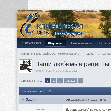
Klimovsk.net
Форумы
Пользователи
Галере
Форум пользователей ООО "Климовская сеть"
→
Досуг
→
Кулина
Ваши любимые рецепты
Создал:
Satella
,
18 мая 2012 15:57
Страница 1 из 12
1
2
3
вперед
»
Сообщений в теме: 227
Satella
Отправлено
18 мая 2012 - 15:57
маньяк
Дорогие дамы! А возможно, и г