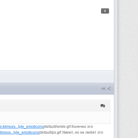
0
#8
um.klimovs...tyle_emoticons/
default/smile.gif Конечно это
klimovs...tyle_emoticons/
default/ps.gif Умеют, но не любят это