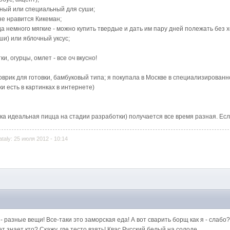
рный или специальный для суши;
мне нравится Кикеман;
гда немного мягкие - можно купить твердые и дать им пару дней полежать без 
ши) или яблочный уксус;
и, огурцы, омлет - все оч вкусно!
рик для готовки, бамбуковый типа; я покупала в Москве в специализированн
и есть в картинках в интернете)
ока идеальная пицца на стадии разработки) получается все время разная. Ес
aly: 25 июля 2012 - 10:14
 разные вещи! Все-таки это заморская еда! А вот сварить борщ как я - слабо? 
 знает кто? Скажу, где тесто взять! Квас Русский белый на солоде.