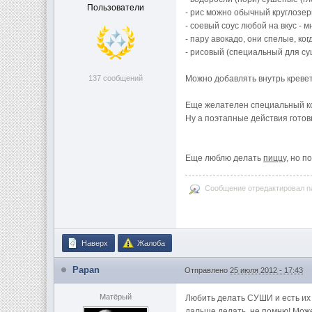
Пользователи
- рис можно обычный круглозе
- соевый соус любой на вкус - 
- пару авокадо, они спелые, ко
- рисовый (специальный для су
137 сообщений
Можно добавлять внутрь креветк
Еще желателен специальный ков
Ну а поэтапные действия готовк
Еще люблю делать
пиццу
, но п
Сообщение отредактировал nat
Наверх
Жалоба
Papan
Отправлено
25 июля 2012 - 17:43
Матёрый
Любить делать СУШИ и есть их -
дальше делать, не помню! Может