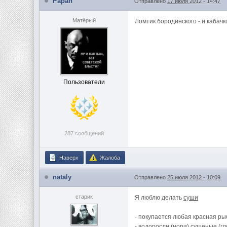
Papan
Отправлено
17 июля 2012 - 14:47
Матёрый
Ломтик бородинского - и кабачк
Пользователи
287 сообщений
Наверх
Жалоба
nataly
Отправлено
25 июля 2012 - 10:09
старик
Я люблю делать
суши
- покупается любая красная ры
- водоросли (нори) сушеные (гло