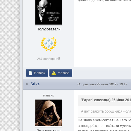
Пользователи
287 сообщений
Наверх
Жалоба
Stiks
Отправлено
25 июля 2012 - 19:17
маньяк
'Papan' сказал(а) 25 Июл 201
А вот сварить борщ как я - сл
Не знаю в чем секрет Вашего б
выпендрёж, но... всётаки мужик