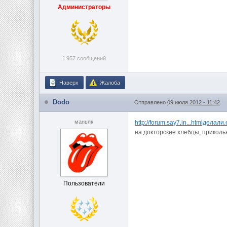
Администраторы
1 957 сообщений
Наверх
Жалоба
Dodo
Отправлено
09 июля 2012 - 11:42
маньяк
http://forum.say7.in...htmlделали.
на докторские хлебцы, прикольн
Пользователи