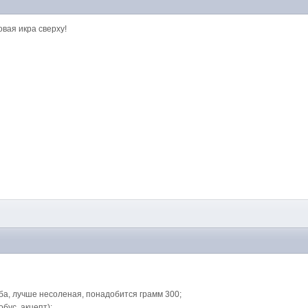
овая икра сверху!
ба, лучше несоленая, понадобится грамм 300;
бус, акцепт);