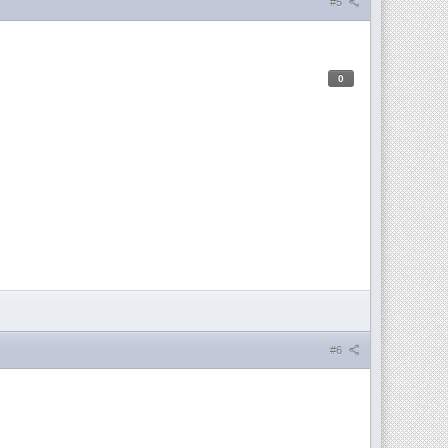
#5
0
#6