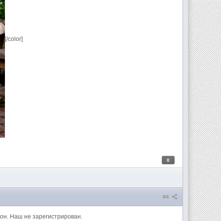
[/color]
0
#4
ион. Наш не зарегистрирован.