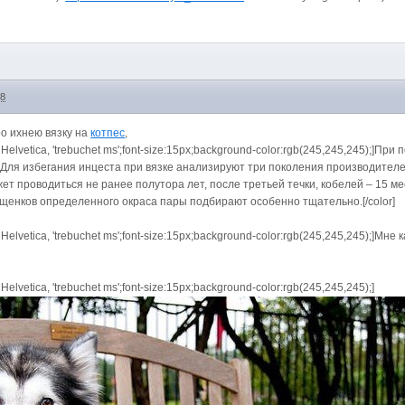
08
ро ихнею вязку на
котпес
,
ial, Helvetica, 'trebuchet ms';font-size:15px;background-color:rgb(245,245,245);
ки. Для избегания инцеста при вязке анализируют три поколения производител
жет проводиться не ранее полутора лет, после третьей течки, кобелей – 15 
 щенков определенного окраса пары подбирают особенно тщательно.[/color]
ial, Helvetica, 'trebuchet ms';font-size:15px;background-color:rgb(245,245,245);]
l, Helvetica, 'trebuchet ms';font-size:15px;background-color:rgb(245,245,245);]