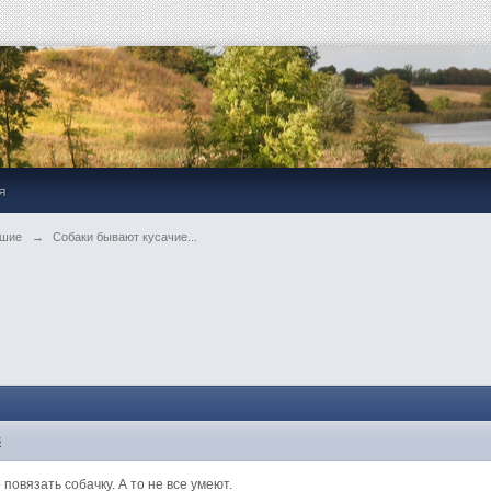
я
ьшие
→
Собаки бывают кусачие...
3
повязать собачку. А то не все умеют.