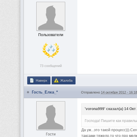
Пользователи
73 сообщений
Наверх
Жалоба
Гость_Елка_*
Отправлено
14 октября 2012 - 16:1
'vorona999' сказал(а) 14 Окт 
Господа! Пишите как правильн
Да уж...это такой процесс))).С
Гости
таксами тяжело,то что про мелк