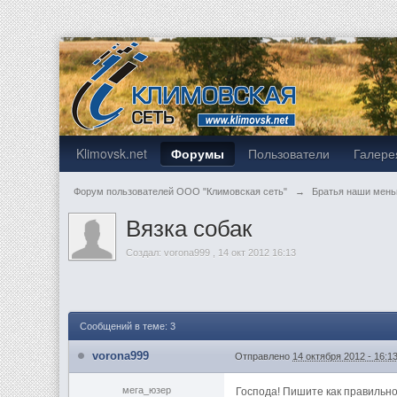
Klimovsk.net
Форумы
Пользователи
Галере
Форум пользователей ООО "Климовская сеть"
→
Братья наши мен
Вязка собак
Создал:
vorona999
,
14 окт 2012 16:13
Сообщений в теме: 3
vorona999
Отправлено
14 октября 2012 - 16:1
мега_юзер
Господа! Пишите как правильно 