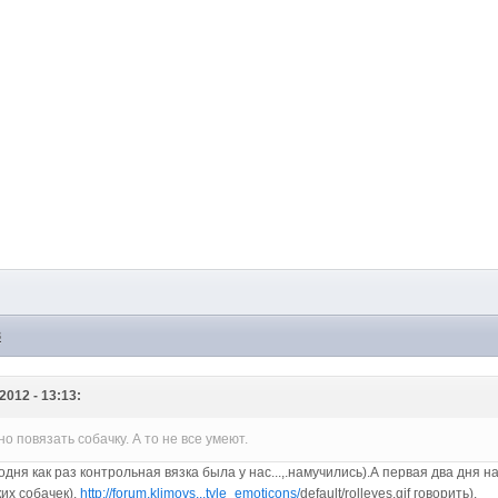
8
2012 - 13:13:
о повязать собачку. А то не все умеют.
егодня как раз контрольная вязка была у нас...,.намучились).А первая два дня
их собачек).
http://forum.klimovs...tyle_emoticons/
default/rolleyes.gif говорить).