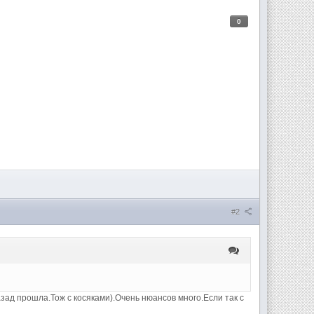
0
#2
 назад прошла.Тож с косяками).Очень нюансов много.Если так с