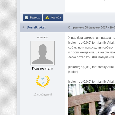
Наверх
Жалоба
DorisKroket
Отправлено
08 февраля 2017 - 19:
новичок
У нас был самоед, и я нашла п
[color=rgb(0,0,0);font-family:Ar
собак, но и психику, тип соба
и происхождения. Вязка сук мо
легко потерять. Для получения
[color=rgb(0,0,0);font-family:Ar
Пользователи
[/color]
[color=rgb(0,0,0);font-family:Aria
12 сообщений