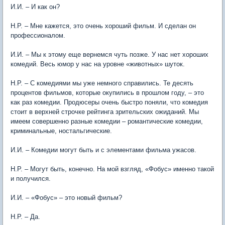
И.И. – И как он?
Н.Р. – Мне кажется, это очень хороший фильм. И сделан он
профессионалом.
И.И. – Мы к этому еще вернемся чуть позже. У нас нет хороших
комедий. Весь юмор у нас на уровне «животных» шуток.
Н.Р. – С комедиями мы уже немного справились. Те десять
процентов фильмов, которые окупились в прошлом году, – это
как раз комедии. Продюсеры очень быстро поняли, что комедия
стоит в верхней строчке рейтинга зрительских ожиданий. Мы
имеем совершенно разные комедии – романтические комедии,
криминальные, ностальгические.
И.И. – Комедии могут быть и с элементами фильма ужасов.
Н.Р. – Могут быть, конечно. На мой взгляд, «Фобус» именно такой
и получился.
И.И. – «Фобус» – это новый фильм?
Н.Р. – Да.