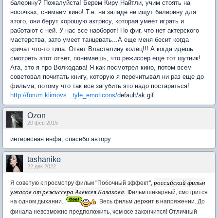
балерину? Пожалуйста! Берем Киру Найтли, учим стоять на
носочках, снимаем кино! Т.е. на западе не ищут балерину для
этого, они берут хорошую актрису, которая умеет играть и
работают с ней. У нас все наоборот! По фиг, что нет актерского
мастерства, зато умеет танцевать...А еще меня бесит когда
кричат что-то типа: Ответ Властелину колец!!! А когда идешь
смотреть этот ответ, понимаешь, что режиссер еще тот шутник!
Ага, это я про Волкодава! Я как посмотрел кино, потом всем
советовал почитать книгу, которую я перечитывал ни раз еще до
фильма, потому что так все загубить это надо постараться!
http://forum.klimovs...tyle_emoticons/
default/ak.gif
Ozon
20 фев 2015
интересная инфа, спасибо автору
tashaniko
22 дек 2022
российский фильм
Я советую к просмотру фильм "Побочный эффект",
ужасов от режиссера Алексея Казакова.
Фильм шикарный, смотрится
на одном дыхании.
Весь фильм держит в напряжении. До
финала невозможно предположить, чем все закончится! Отличный