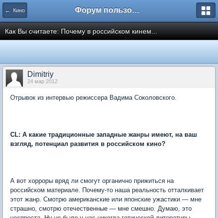
Форум пользователей ООО "Климовская сеть"
← Кино
Как Вы считаете: Почему в российском кинем...
Dimitriy
24 мар 2012
Отрывок из интервью режиссера Вадима Соколовского.
CL: А какие традиционные западные жанры имеют, на ваш
взгляд, потенциал развития в российском кино?
А вот хорроры вряд ли смогут органично прижиться на
российском материале. Почему-то наша реальность отталкивает
этот жанр. Смотрю американские или японские ужастики — мне
страшно, смотрю отечественные — мне смешно. Думаю, это
неспроста. Ну не было у нас никогда готической литературы —