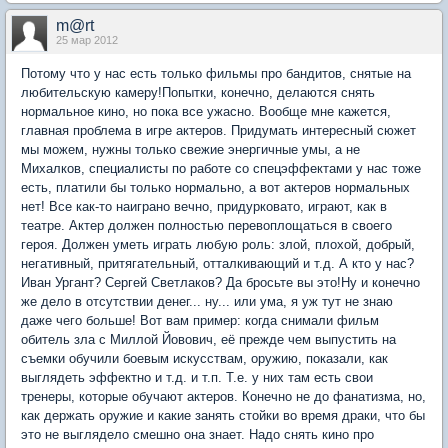
m@rt
25 мар 2012
Потому что у нас есть только фильмы про бандитов, снятые на
любительскую камеру!Попытки, конечно, делаются снять
нормальное кино, но пока все ужасно. Вообще мне кажется,
главная проблема в игре актеров. Придумать интересный сюжет
мы можем, нужны только свежие энергичные умы, а не
Михалков, специалисты по работе со спецэффектами у нас тоже
есть, платили бы только нормально, а вот актеров нормальных
нет! Все как-то наиграно вечно, придурковато, играют, как в
театре. Актер должен полностью перевоплощаться в своего
героя. Должен уметь играть любую роль: злой, плохой, добрый,
негативный, притягательный, отталкивающий и т.д. А кто у нас?
Иван Ургант? Сергей Светлаков? Да бросьте вы это!Ну и конечно
же дело в отсутствии денег... ну... или ума, я уж тут не знаю
даже чего больше! Вот вам пример: когда снимали фильм
обитель зла с Миллой Йовович, её прежде чем выпустить на
съемки обучили боевым искусствам, оружию, показали, как
выглядеть эффектно и т.д. и т.п. Т.е. у них там есть свои
тренеры, которые обучают актеров. Конечно не до фанатизма, но,
как держать оружие и какие занять стойки во время драки, что бы
это не выглядело смешно она знает. Надо снять кино про