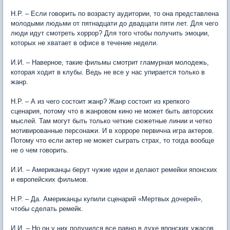
Н.Р. – Если говорить по возрасту аудитории, то она представлена
молодыми людьми от пятнадцати до двадцати пяти лет. Для чего
люди идут смотреть хоррор? Для того чтобы получить эмоции,
которых не хватает в офисе в течение недели.
И.И. – Наверное, такие фильмы смотрит гламурная молодежь,
которая ходит в клубы. Ведь не все у нас упирается только в
жанр.
Н.Р. – А из чего состоит жанр? Жанр состоит из крепкого
сценария, потому что в жанровом кино не может быть авторских
мыслей. Там могут быть только четкие сюжетные линии и четко
мотивированные персонажи. И в хорроре первична игра актеров.
Потому что если актер не может сыграть страх, то тогда вообще
не о чем говорить.
И.И. – Американцы берут чужие идеи и делают ремейки японских
и европейских фильмов.
Н.Р. – Да. Американцы купили сценарий «Мертвых дочерей»,
чтобы сделать ремейк.
И.И. – Но он у них получился все равно в духе японских ужасов.