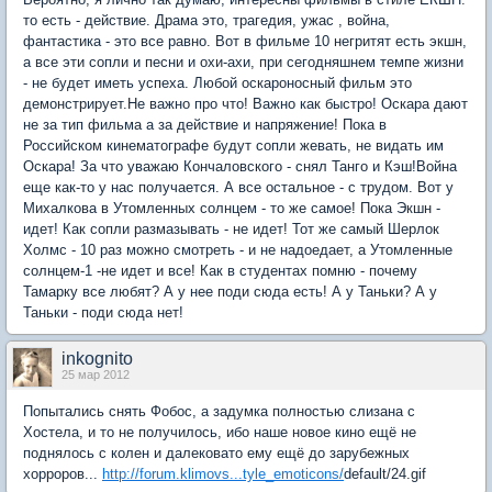
то есть - действие. Драма это, трагедия, ужас , война,
фантастика - это все равно. Вот в фильме 10 негритят есть экшн,
а все эти сопли и песни и охи-ахи, при сегодняшнем темпе жизни
- не будет иметь успеха. Любой оскароносный фильм это
демонстрирует.Не важно про что! Важно как быстро! Оскара дают
не за тип фильма а за действие и напряжение! Пока в
Российском кинематографе будут сопли жевать, не видать им
Оскара! За что уважаю Кончаловского - снял Танго и Кэш!Война
еще как-то у нас получается. А все остальное - с трудом. Вот у
Михалкова в Утомленных солнцем - то же самое! Пока Экшн -
идет! Как сопли размазывать - не идет! Тот же самый Шерлок
Холмс - 10 раз можно смотреть - и не надоедает, а Утомленные
солнцем-1 -не идет и все! Как в студентах помню - почему
Тамарку все любят? А у нее поди сюда есть! А у Таньки? А у
Таньки - поди сюда нет!
inkognito
25 мар 2012
Попытались снять Фобос, а задумка полностью слизана с
Хостела, и то не получилось, ибо наше новое кино ещё не
поднялось с колен и далековато ему ещё до зарубежных
хорроров...
http://forum.klimovs...tyle_emoticons/
default/24.gif