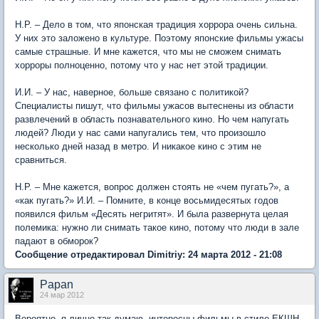
Н.Р. – Дело в том, что японская традиция хоррора очень сильна.
У них это заложено в культуре. Поэтому японские фильмы ужасы
самые страшные. И мне кажется, что мы не сможем снимать
хорроры полноценно, потому что у нас нет этой традиции.
И.И. – У нас, наверное, больше связано с политикой?
Специалисты пишут, что фильмы ужасов вытеснены из области
развлечений в область познавательного кино. Но чем напугать
людей? Люди у нас сами напугались тем, что произошло
несколько дней назад в метро. И никакое кино с этим не
сравниться.
Н.Р. – Мне кажется, вопрос должен стоять не «чем пугать?», а
«как пугать?» И.И. – Помните, в конце восьмидесятых годов
появился фильм «Десять негритят». И была развернута целая
полемика: нужно ли снимать такое кино, потому что люди в зале
падают в обморок?
Сообщение отредактировал Dimitriy: 24 марта 2012 - 21:08
Papan
24 мар 2012
Вероятно, я лично так думаю, интересны фильмы в стиле ЕКШН.