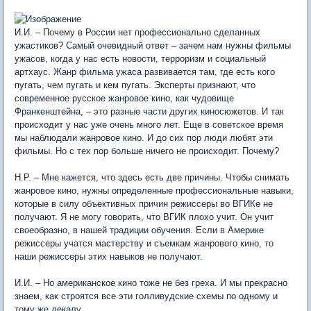
И.И. – Почему в России нет профессионально сделанных
ужастиков? Самый очевидный ответ – зачем нам нужны фильмы
ужасов, когда у нас есть новости, терроризм и социальный
артхаус. Жанр фильма ужаса развивается там, где есть кого
пугать, чем пугать и кем пугать. Эксперты признают, что
современное русское жанровое кино, как чудовище
Франкенштейна, – это разные части других киносюжетов. И так
происходит у нас уже очень много лет. Еще в советское время
мы наблюдали жанровое кино. И до сих пор люди любят эти
фильмы. Но с тех пор больше ничего не происходит. Почему?
Н.Р. – Мне кажется, что здесь есть две причины. Чтобы снимать
жанровое кино, нужны определенные профессиональные навыки,
которые в силу объективных причин режиссеры во ВГИКе не
получают. Я не могу говорить, что ВГИК плохо учит. Он учит
своеобразно, в нашей традиции обучения. Если в Америке
режиссеры учатся мастерству и съемкам жанрового кино, то
наши режиссеры этих навыков не получают.
И.И. – Но американское кино тоже не без греха. И мы прекрасно
знаем, как строятся все эти голливудские схемы по одному и
тому же лекалу.