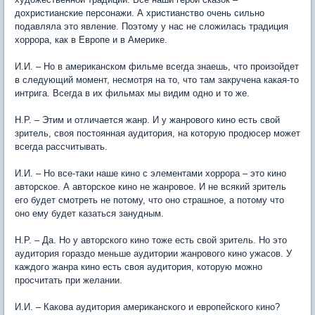
дохристианские персонажи. А христианство очень сильно
подавляла это явление. Поэтому у нас не сложилась традиция
хоррора, как в Европе и в Америке.
И.И. – Но в американском фильме всегда знаешь, что произойдет
в следующий момент, несмотря на то, что там закручена какая-то
интрига. Всегда в их фильмах мы видим одно и то же.
Н.Р. – Этим и отличается жанр. И у жанрового кино есть свой
зритель, своя постоянная аудитория, на которую продюсер может
всегда рассчитывать.
И.И. – Но все-таки наше кино с элементами хоррора – это кино
авторское. А авторское кино не жанровое. И не всякий зритель
его будет смотреть не потому, что оно страшное, а потому что
оно ему будет казаться занудным.
Н.Р. – Да. Но у авторского кино тоже есть свой зритель. Но это
аудитория гораздо меньше аудитории жанрового кино ужасов. У
каждого жанра кино есть своя аудитория, которую можно
просчитать при желании.
И.И. – Какова аудитория американского и европейского кино?