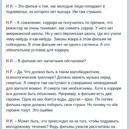
И.И. – Это фильм о том, как молодые люди попадают в
подземелье, из которого нет выхода. Им там страшно.
Н.Р. – К сожалению, хоррора не получилось по причине, что
режиссер не очень понимает, как снимать хоррор. У него нет
американской школы. Но у него берлинская школа, где его учили
чему-нибудь и как-нибудь. Законы жанра в этом фильме не
соблюдены. В этом фильме нет ни одного саспенса. А это
обязательное условие для хоррора.
И.И. – В фильме нет нагнетания обстановки?
Н.Р. – Да. Что должно быть в таком малобюджетном,
психологическом триллере? Должна звенеть музыка перед
смертью. А смерти там наступают в совершенно неожиданный
для зрителя момент. И смерти там необъяснимы. Хотя в хорроре
все должно быть объяснимо. Например, в фильме есть две
героини. Одна из них боится воды, другая – крыс. По логике
фильма герои должны побороть свои страхи. Но почему-то обе
героини тонут. Это ошибки.
И.И. – Может быть, это происходит из-за того, чтобы подражать
молодежному течению? Ведь фильмы ужасов рассчитаны на