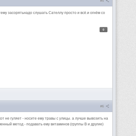
#5
 тему засорятьнадо слушать Сателлу просто и всё.и огнём со
0
#6
от не гуляет - носите ему травы с улицы. а лучше вывозить на
енный метод - подавать ему витаминов (группы В и другие)