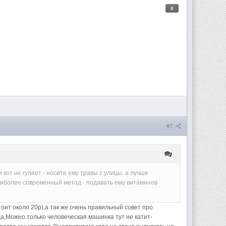
0
#7
 кот не гуляет - носите ему травы с улицы. а лучше
наиболее современный метод - подавать ему витаминов
оит около 20р),а так же очень правильный совет про
а,Можно.только человеческая машинка тут не катит-