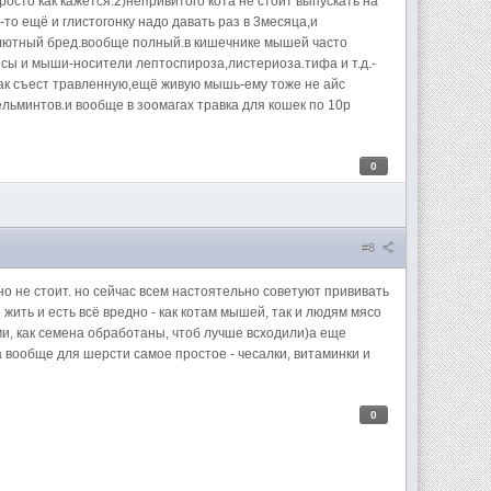
сто как кажется.2)непривитого кота не стоит выпускать на
-то ещё и глистогонку надо давать раз в 3месяца,и
солютный бред.вообще полный.в кишечнике мышей часто
сы и мыши-носители лептоспироза,листериоза.тифа и т.д.-
ошак съест травленную,ещё живую мышь-ему тоже не айс
ельминтов.и вообще в зоомагах травка для кошек по 10р
0
#8
чно не стоит. но сейчас всем настоятельно советуют прививать
 жить и есть всё вредно - как котам мышей, так и людям мясо
ями, как семена обработаны, чтоб лучше всходили)а еще
а вообще для шерсти самое простое - чесалки, витаминки и
0