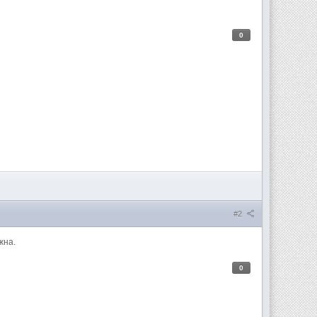
0
#2
жна.
0