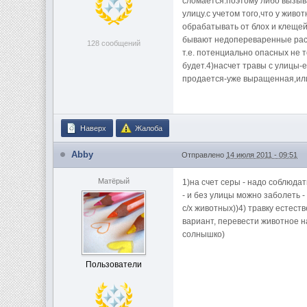
сломается.поэтому либо вызыва
улицу.с учетом того,что у живо
обрабатывать от блох и клеще
бывают недопереваренные раст
128 сообщений
т.е. потенциально опасных не 
будет.4)насчет травы с улицы-
продается-уже выращенная,или 
Наверх
Жалоба
Abby
Отправлено
14 июля 2011 - 09:51
Матёрый
1)на счет серы - надо соблюдат
- и без улицы можно заболеть -
с/х животных))4) травку естес
вариант, перевести животное н
солнышко)
Пользователи