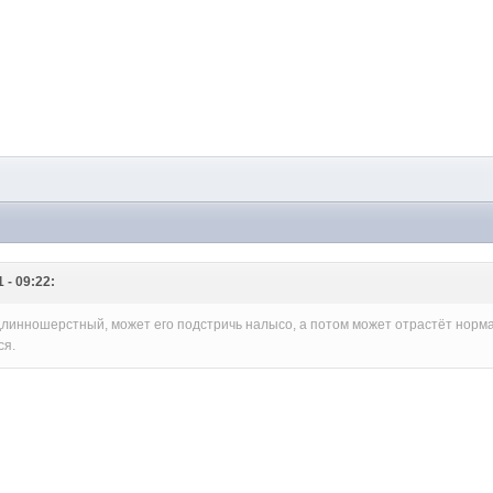
 - 09:22:
 длинношерстный, может его подстричь налысо, а потом может отрастёт норм
ся.