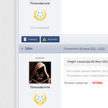
Пользователи
513 сообщений
Наверх
Жалоба
Stiks
Отправлено
08 июля 2011 - 12:52
маньяк
'Angel' сказал(а) 08 Июл 2011
Кот очень сильно линяет, он
Расскажите как с этим бороть
Лучшее средство ---
ОГОНЬ
Пользователи