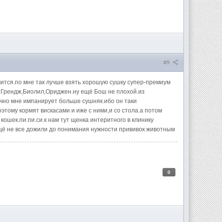
#9
чится.по мне так лучше взять хорошую сушку супер-премиум
 Грендж,Биолил,Ориджен.ну ещё Бош не плохой.из
ично мне импанирует больше сушняк.ибо он таки
этому кормят вискасами и иже с ними,и со стола.а потом
 кошек.пи.пи.си.к нам тут щенка интеритного в клинику
 ещё не все дожили до понимания нужности прививок животным
0