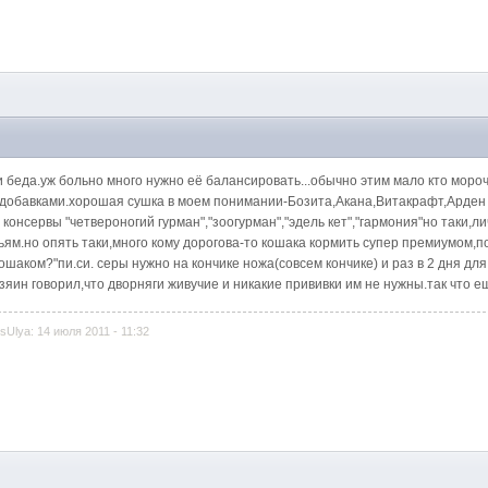
и беда.уж больно много нужно её балансировать...обычно этим мало кто моро
и добавками.хорошая сушка в моем понимании-Бозита,Акана,Витакрафт,Арден
онсервы "четвероногий гурман","зоогурман","эдель кет","гармония"но таки,л
ям.но опять таки,много кому дорогова-то кошака кормить супер премиумом,по
кошаком?"пи.си. серы нужно на кончике ножа(совсем кончике) и раз в 2 дня для
зяин говорил,что дворняги живучие и никакие прививки им не нужны.так что
Ulya: 14 июля 2011 - 11:32