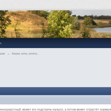
я
ьшие
→
Кошки, коты, котята...
линношерстный, может его подстричь налысо, а потом может отрастёт нормал