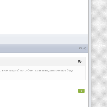
#3
альная шерть? погрубее там и выпадать меньше будет.
2