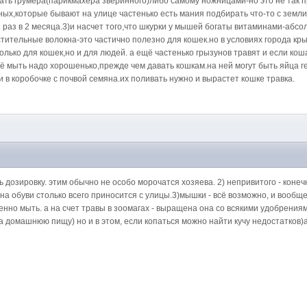
ть грумера(парикмахера зверинного)либо самому ножницами-но это не так про
тных,которые бывают на улице частенько есть мания подбирать что-то с земли
й раз в 2 месяца.3)и насчет того,что шкурки у мышей богаты витаминами-аб
ительные волокна-это частично полезно для кошек.но в условиях города кры
только для кошек,но и для людей. а ещё частенько грызунов травят и если к
её мыть надо хорошенько,прежде чем давать кошкам.на ней могут быть яйца г
в коробочке с почвой семяна.их поливать нужно и вырастет кошке травка.
ь дозировку. этим обычно не особо морочатся хозяева. 2) непривитого - коне
 на обуви столько всего приносится с улицы.3)мышки - всё возможно, и вообще
твенно мыть. а на счет травы в зоомагах - выращена она со всякими удобрени
а домашнюю пищу) но и в этом, если копаться можно найти кучу недостатков)