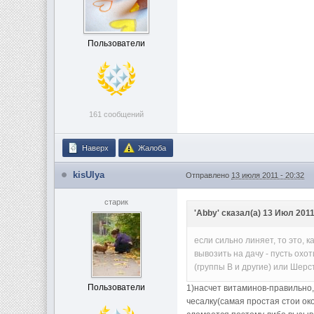
Пользователи
161 сообщений
Наверх
Жалоба
kisUlya
Отправлено
13 июля 2011 - 20:32
старик
'Abby' сказал(а) 13 Июл 2011
если сильно линяет, то это, 
вывозить на дачу - пусть ох
(группы В и другие) или Шерс
Пользователи
1)насчет витаминов-правильно,
чесалку(самая простая стои ок