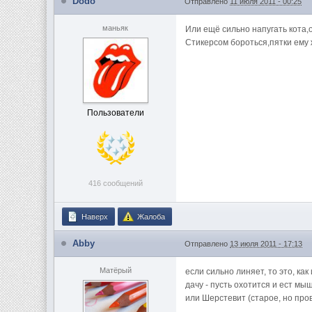
Dodo
Отправлено
11 июля 2011 - 00:25
маньяк
Или ещё сильно напугать кота,
Стикерсом бороться,пятки ему
Пользователи
416 сообщений
Наверх
Жалоба
Abby
Отправлено
13 июля 2011 - 17:13
Матёрый
если сильно линяет, то это, ка
дачу - пусть охотится и ест м
или Шерстевит (старое, но про