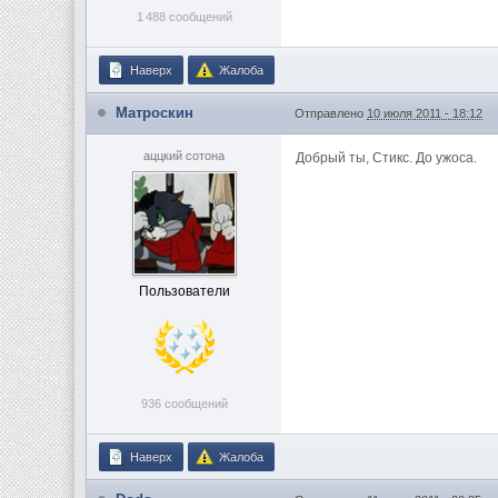
1 488 сообщений
Наверх
Жалоба
Матроскин
Отправлено
10 июля 2011 - 18:12
аццкий сотона
Добрый ты, Стикс. До ужоса.
Пользователи
936 сообщений
Наверх
Жалоба