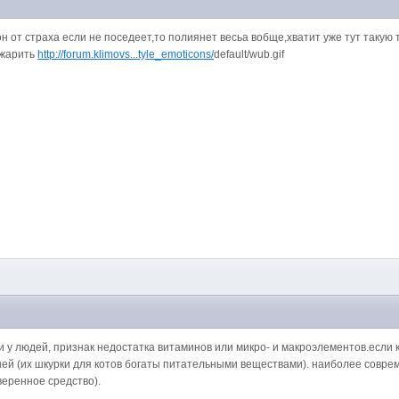
он от страха если не поседеет,то полиянет весьа вобще,хватит уже тут такую
 жарить
http://forum.klimovs...tyle_emoticons/
default/wub.gif
к и у людей, признак недостатка витаминов или микро- и макроэлементов.если к
ышей (их шкурки для котов богаты питательными веществами). наиболее соврем
веренное средство).