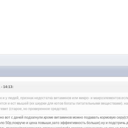
 - 14:13:
как и у людей, признак недостатка витаминов или микро- и макроэлементов.если
отится и ест мышей (их шкурки для котов богаты питательными веществами). 
тевит (старое, но проверенное средство).
но вот с дачей подзагнули.кроме витаминов можно подавать кормовую серу(ст
оло 50р,покруче-и цена повыше,зато эффективность больше).ну и подстричь д