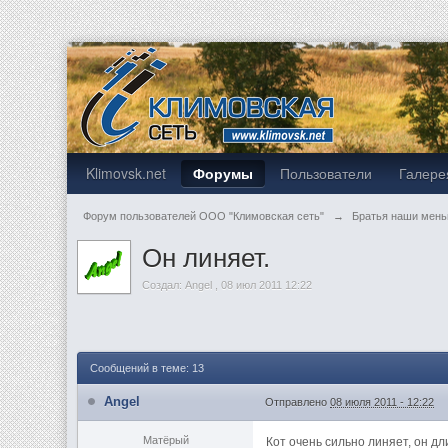
Klimovsk.net
Форумы
Пользователи
Галере
Форум пользователей ООО "Климовская сеть"
→
Братья наши мен
Он линяет.
Создал:
Angel
,
08 июл 2011 12:22
Сообщений в теме: 13
Angel
Отправлено
08 июля 2011 - 12:22
Матёрый
Кот очень сильно линяет, он д