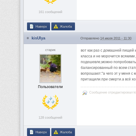
161 сообщений
Наверх
Жалоба
kisUlya
Отправлено
14 июля 2011 - 11:30
старик
вот как раз с домашней пищей 
класса и не морочится всяким
подешевле,можно попробовать к
балансированный по всем стать
вопрошают:"а чего эт у меня с 
притащили.при смерти.а всё хо
Пользователи
Сообщение отредактировал kis
128 сообщений
Наверх
Жалоба