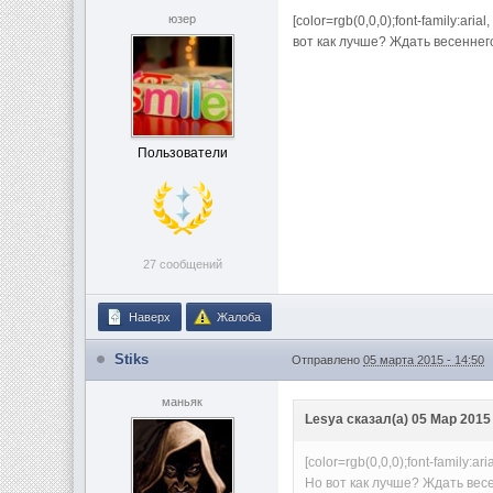
юзер
[color=rgb(0,0,0);font-family:ar
вот как лучше? Ждать весеннего
Пользователи
27 сообщений
Наверх
Жалоба
Stiks
Отправлено
05 марта 2015 - 14:50
маньяк
Lesya сказал(а) 05 Мар 2015 
[color=rgb(0,0,0);font-family:
Но вот как лучше? Ждать весе