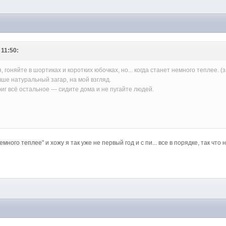
 11:50:
, гоняйте в шортиках и коротких юбочках, но... когда станет немного теплее. 
чше натуральный загар, на мой взгляд.
иг всё остальное --- сидите дома и не пугайте людей.
емного теплее
" и хожу я так уже не первый год и с пи... все в порядке, так что