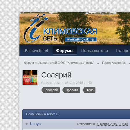
Klimovsk.net
Форумы
Пользователи
Галере
Форум пользователей ООО "Климовская сеть"
→
Город Климовск
Солярий
Создал:
Lesya
,
05 мар 2015 14:40
солярий
красота
тело
Сообщений в теме: 15
Lesya
Отправлено
05 марта 2015 - 14:40