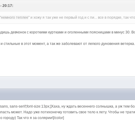
- 20:17:
"
немного теплее
" и хожу я так уже не первый год и с пи... все в порядке, так ч
видишь девчонок с короткими куртками и оголенными поясницами в минус 30. Во
 и стильные в этот момент, а так же заболевают от легкого дуновения ветерка
ial, sans, sans-serif;font-size:13px;]Хаха, ну ждать весеннего солнышка, а уж те
ыпасть может. Надо уже потихонечку готовить свое тело к лету. Чтобы не тра
городу) Так что я за солярии![/color]