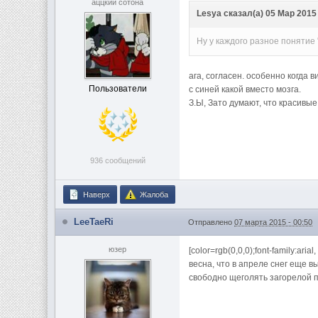
аццкий сотона
Lesya сказал(а) 05 Мар 2015 
Ну у каждого разное понятие 
ага, согласен. особенно когда 
Пользователи
с синей какой вместо мозга.
З.Ы, Зато думают, что красивые
936 сообщений
Наверх
Жалоба
LeeTaeRi
Отправлено
07 марта 2015 - 00:50
юзер
[color=rgb(0,0,0);font-family:ar
весна, что в апреле снег еще в
свободно щеголять загорелой по 