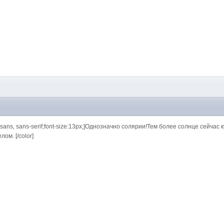
rial, sans, sans-serif;font-size:13px;]Однозначно солярии!Тем более солнце сейч
ом. [/color]