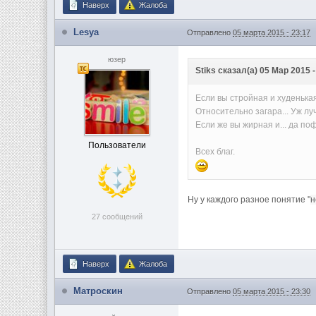
Наверх
Жалоба
Lesya
Отправлено
05 марта 2015 - 23:17
юзер
Stiks сказал(а) 05 Мар 2015 -
Если вы стройная и худенькая
Относительно загара... Уж лу
Если же вы жирная и... да поф
Пользователи
Всех благ.
Ну у каждого разное понятие "
н
27 сообщений
Наверх
Жалоба
Матроскин
Отправлено
05 марта 2015 - 23:30