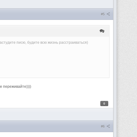
#5
(застудите писю, будите всю жизнь расстраиваться)
 не переживайте))))
0
#6