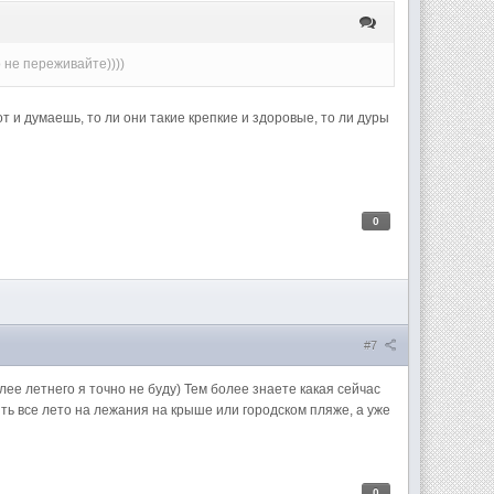
то не переживайте))))
т и думаешь, то ли они такие крепкие и здоровые, то ли дуры
.
0
#7
м более летнего я точно не буду) Тем более знаете какая сейчас
тить все лето на лежания на крыше или городском пляже, а уже
0