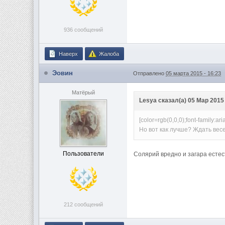
936 сообщений
Наверх
Жалоба
Эовин
Отправлено
05 марта 2015 - 16:23
Матёрый
Lesya сказал(а) 05 Мар 2015 
[color=rgb(0,0,0);font-family:
Но вот как лучше? Ждать весе
Пользователи
Солярий вредно и загара естест
212 сообщений