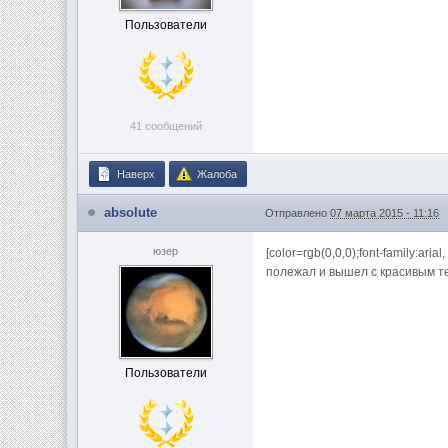
Пользователи
41 сообщений
Наверх
Жалоба
absolute
Отправлено
07 марта 2015 - 11:16
юзер
[color=rgb(0,0,0);font-family:a
полежал и вышел с красивым тел
Пользователи