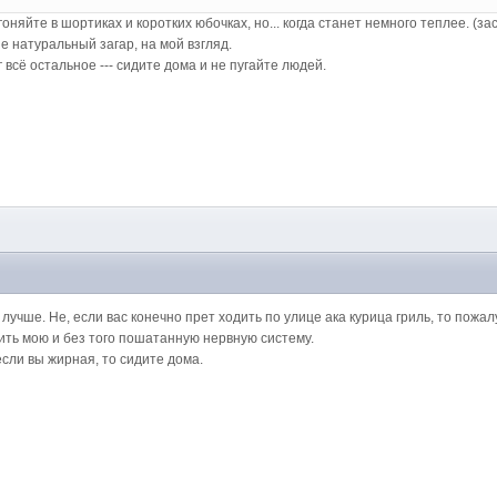
гоняйте в шортиках и коротких юбочках, но... когда станет немного теплее. (з
е натуральный загар, на мой взгляд.
г всё остальное --- сидите дома и не пугайте людей.
учше. Не, если вас конечно прет ходить по улице ака курица гриль, то пожал
бить мою и без того пошатанную нервную систему.
если вы жирная, то сидите дома.