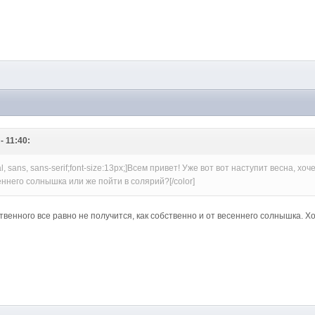
- 11:40:
arial, sans, sans-serif;font-size:13px;]Всем привет! Уже вот вот наступит весна,
ннего солнышка или же пойти в солярий?[/color]
венного все равно не получится, как собственно и от весеннего солнышка. Хо