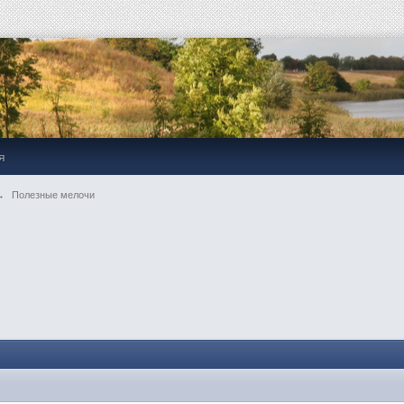
я
→
Полезные мелочи