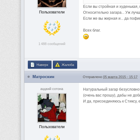
Если вы стройная и худенькая, 
Пользователи
Относительно загара... Уж лучш
Если же вы жирная и... да пофи
Всех благ.
1 488 сообщений
Наверх
Жалоба
Матроскин
Отправлено
05 марта 2015 - 15:17
аццкий сотона
Натуральный загар безусловно л
(очень вас прошу), дабы не до
И да, присоединяюсь к Стиксу, 
Пользователи