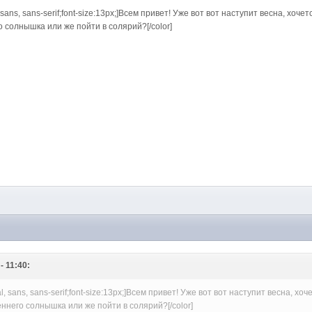
ial, sans, sans-serif;font-size:13px;]Всем привет! Уже вот вот наступит весна, х
 солнышка или же пойти в солярий?[/color]
- 11:40:
arial, sans, sans-serif;font-size:13px;]Всем привет! Уже вот вот наступит весна,
ннего солнышка или же пойти в солярий?[/color]