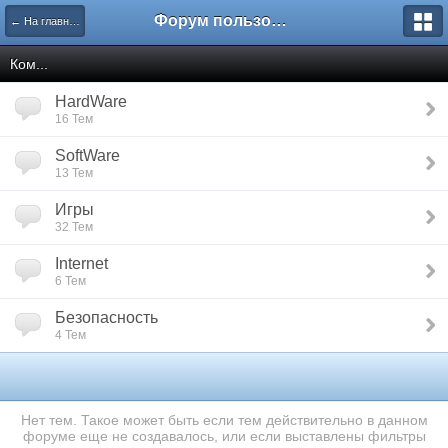
Форум пользователей ООО "Климовская сеть"
← На главную
Ком...
HardWare
16 Тем
SoftWare
13 Тем
Игры
32 Тем
Internet
6 Тем
Безопасность
4 Тем
Нет тем. Такое может быть если тем действительно в данном
форуме еще не создавалось, или если выставлены фильтры