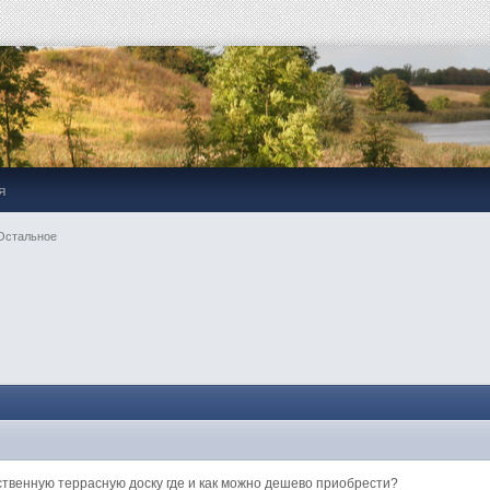
я
Остальное
чественную террасную доску где и как можно дешево приобрести?