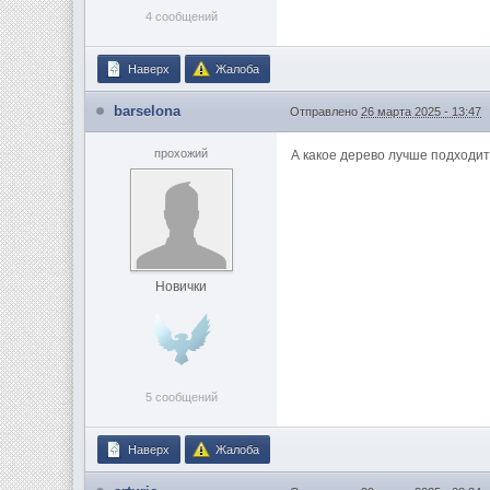
4 сообщений
Наверх
Жалоба
barselona
Отправлено
26 марта 2025 - 13:47
прохожий
А какое дерево лучше подходит
Новички
5 сообщений
Наверх
Жалоба