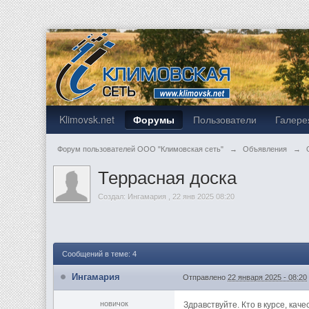
Klimovsk.net
Форумы
Пользователи
Галере
Форум пользователей ООО "Климовская сеть"
→
Объявления
→
Террасная доска
Создал:
Ингамария
,
22 янв 2025 08:20
Сообщений в теме: 4
Ингамария
Отправлено
22 января 2025 - 08:20
новичок
Здравствуйте. Кто в курсе, ка