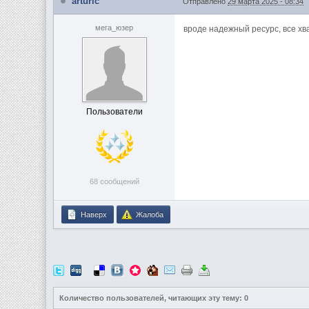
arturic
Отправлено
29 марта 2025 - 08:34
мега_юзер
вроде надежный ресурс, все хв
Пользователи
68 сообщений
Наверх
Жалоба
Количество пользователей, читающих эту тему: 0