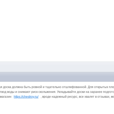
ая доска должна быть ровной и тщательно отшлифованной. Для открытых п
твод воды и снижают риск скольжения. Укладывайте доски на заранее подгот
т-магазин
https://chestroy.ru/
, вроде надежный ресурс, все хвалят в отзывах, м