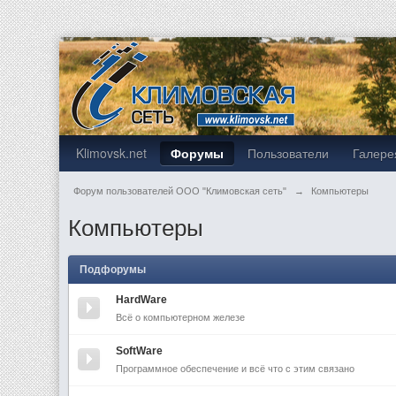
Klimovsk.net
Форумы
Пользователи
Галере
Форум пользователей ООО "Климовская сеть"
→
Компьютеры
Компьютеры
Подфорумы
HardWare
Всё о компьютерном железе
SoftWare
Программное обеспечение и всё что с этим связано