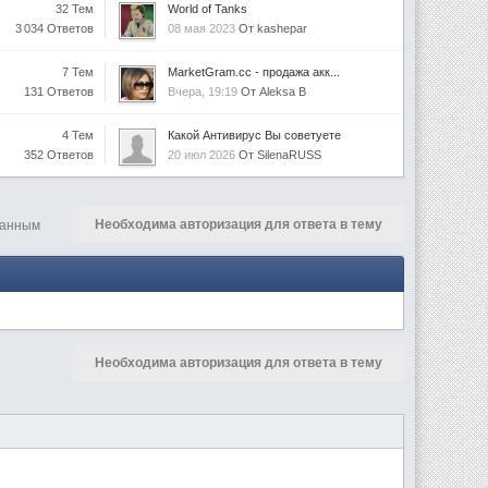
32 Тем
World of Tanks
3 034 Ответов
08 мая 2023
От kashepar
7 Тем
MarketGram.cc - продажа акк...
131 Ответов
Вчера, 19:19
От Aleksa B
4 Тем
Какой Антивирус Вы советуете
352 Ответов
20 июл 2026
От SilenaRUSS
Необходима авторизация для ответа в тему
танным
Необходима авторизация для ответа в тему