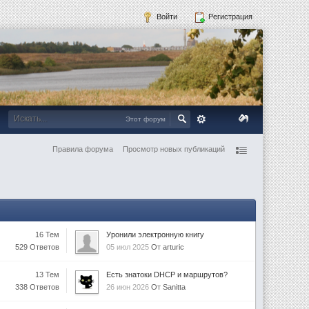
Войти
Регистрация
Этот форум
Правила форума
Просмотр новых публикаций
16 Тем
Уронили электронную книгу
529 Ответов
05 июл 2025
От arturic
13 Тем
Есть знатоки DHCP и маршрутов?
338 Ответов
26 июн 2026
От Sanitta