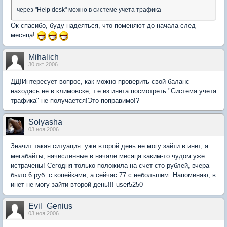
через "Help desk" можно в системе учета трафика
Ок спасибо, буду надеяться, что поменяют до начала след
месяца!
Mihalich
30 окт 2006
ДД!Интересует вопрос, как можно проверить свой баланс
находясь не в климовске, т.е из инета посмотреть "Система учета
трафика" не получается!Это поправимо!?
Solyasha
03 ноя 2006
Значит такая ситуация: уже второй день не могу зайти в инет, а
мегабайты, начисленные в начале месяца каким-то чудом уже
истрачены! Сегодня только положила на счет сто рублей, вчера
было 6 руб. с копейками, а сейчас 77 с небольшим. Напоминаю, в
инет не могу зайти второй день!!! user5250
Evil_Genius
03 ноя 2006