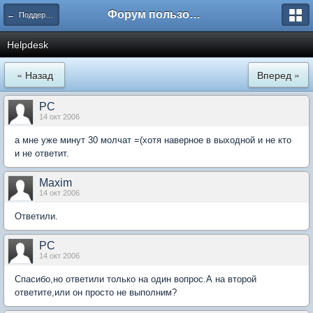
Форум пользователей ООО "Климовская сеть"
← Поддержка
Helpdesk
« Назад
Вперед »
PC
14 окт 2006
а мне уже минут 30 молчат =(хотя наверное в выходной и не кто
и не ответит.
Maxim
14 окт 2006
Ответили.
PC
14 окт 2006
Спасибо,но ответили только на один вопрос.А на второй
ответите,или он просто не выполним?