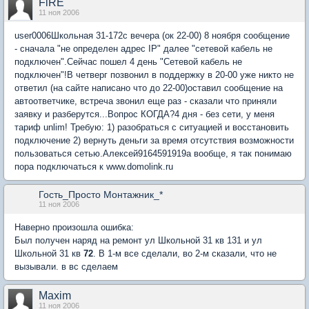
FiRE
11 ноя 2006
user0006Школьная 31-172с вечера (ок 22-00) 8 ноября сообщение
- сначала "не определен адрес IP" далее "сетевой кабель не
подключен".Сейчас пошел 4 день "Сетевой кабель не
подключен"!В четверг позвонил в поддержку в 20-00 уже никто не
ответил (на сайте написано что до 22-00)оставил сообщение на
автоответчике, встреча звонил еще раз - сказали что приняли
заявку и разберутся...Вопрос КОГДА?4 дня - без сети, у меня
тариф unlim! Требую: 1) разобраться с ситуацией и восстановить
подключение 2) вернуть деньги за время отсутствия возможности
пользоваться сетью.Алексей9164591919а вообще, я так понимаю
пора подключаться к www.domolink.ru
Гость_Просто Монтажник_*
11 ноя 2006
Наверно произошла ошибка:
Был получен наряд на ремонт ул Школьной 31 кв 131 и ул
Школьной 31 кв
72
. В 1-м все сделали, во 2-м сказали, что не
вызывали. в вс сделаем
Maxim
11 ноя 2006