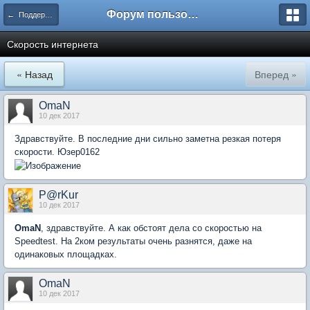
Форум пользователей ООО "Климовская сеть"
← Поддержка
Скорость интернета
« Назад
Вперед »
OmaN
10 дек 2017
Здравствуйте. В последние дни сильно заметна резкая потеря
скорости. Юзер0162
P@rKur
10 дек 2017
OmaN
, здравствуйте. А как обстоят дела со скоростью на
Speedtest. На 2ком результаты очень разнятся, даже на
одинаковых площадках.
OmaN
10 дек 2017