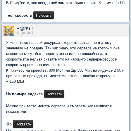
В СпидТесте, как всегда всё замечательно (верить бы ему в 2к17)
тест скорости
P@rKur
11 дек 2017
У меня тоже на всех ресурсах скорость разная, но я этому
значению не предаю. Так как знаю, что сервера на которых она
меряется могут быть перегружены или не способны дать
скорость (т.е нельзя сказать что на каком-то сервере/ресурсе
скорость правильно измеряется).
К примеру на speedtest 800 Mbit, на 2ip 350 Mbit на яндексе 240. и
при разных прохода, он может меняться в любую сторону на
+-150 Mbit.
На примре яндекса
Можно при тесте менять сервера и смотреть как меняются
показатели.
2ip
Показания этих тестов зависит даже от браузера в котором они