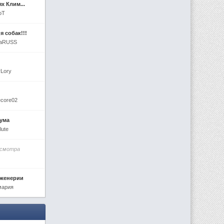
х Клим...
oT
я собак!!!
enaRUSS
rLory
ecore02
иума
lute
осмотра
нженерии
мария