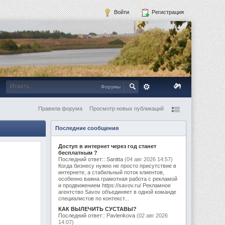
Войти
Регистрация
Форумы
Правила форума
Просмотр новых публикаций
Последние сообщения
Доступ в интернет через год станет
бесплатным ?
Последний ответ:: Sanitta
(04 авг 2026 14:57)
Когда бизнесу нужно не просто присутствие в
интернете, а стабильный поток клиентов,
особенно важна грамотная работа с рекламой
и продвижением https://savov.ru/ Рекламное
агентство Savov объединяет в одной команде
специалистов по контекст...
КАК ВЫЛЕЧИТЬ СУСТАВЫ?
Последний ответ:: Pavlenkova
(02 авг 2026
14:07)