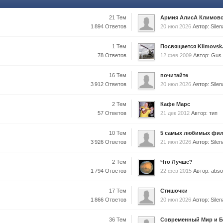
21 Тем
Армия АлисА Климов
1 894 Ответов
20 июл 2026
Автор: Sil
1 Тем
Посвящается Klimovsk
78 Ответов
12 фев 2009
Автор: Gus
16 Тем
почитайте
3 912 Ответов
20 июл 2026
Автор: Sil
2 Тем
Кафе Марс
57 Ответов
21 дек 2012
Автор: тип
10 Тем
5 самых любимых фи
3 926 Ответов
21 июл 2026
Автор: Sil
2 Тем
Что Лучше?
1 794 Ответов
22 фев 2015
Автор: abso
17 Тем
Стишочки
1 866 Ответов
20 июл 2026
Автор: Sil
36 Тем
Современный Мир и Бо