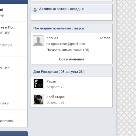
Активные авторы сегодня
и!
мир
е и По...
Последние изменения статуса
enaRUSS
KenPaX
12 фев
se.rgeevkostt@gmail.com
осмотра
Показать комментарии (26)
Все изменения
enaRUSS
Дни Рождения ( 08-августа 26 )
Papan
Возраст: 72
Злой старик
Возраст: 72
Kroket
acomchik