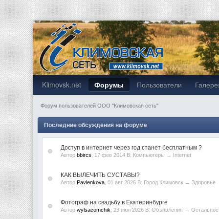
Klimovsk.net
Форумы
Пользователи
Галере
Форум пользователей ООО "Климовская сеть"
Последние обсуждения на форуме
Доступ в интернет через год станет бесплатным ?
Автор
bbircs
, 17 фев 2014 В:
Компьютеры
→
Internet
КАК ВЫЛЕЧИТЬ СУСТАВЫ?
Автор
Pavlenkova
, 01 авг 2026 В:
Город Климовск
→
Здоровье
Фотограф на свадьбу в Екатеринбурге
Автор
wylsacomchik
, 23 июл 2026 В:
Объявления
→
Остальное