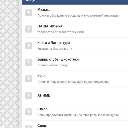
Досуг
Музыка
Поиск и обсуждение продукции музыкальной индустрии
НАША музыка
творчество пользователей сети
Книги и Литература
Книжки на бумаге и в тхт
Бары, клубы, дискотеки
Ночная жизнь города
Кино
Поиск и обсуждение продукции видео индустрии
АНИМЕ
Юмор
Смех продливает жизнь, а хомячка разрывает на куски
Спорт