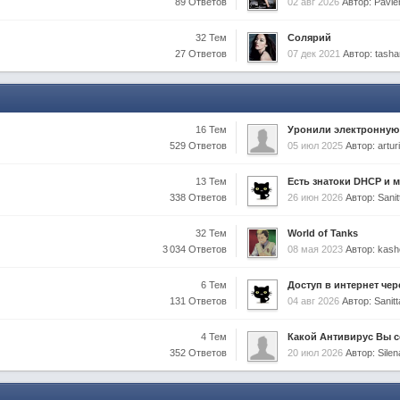
89 Ответов
02 авг 2026
Автор: Pavl
32 Тем
Солярий
27 Ответов
07 дек 2021
Автор: tasha
16 Тем
Уронили электронную
529 Ответов
05 июл 2025
Автор: artur
13 Тем
Есть знатоки DHCP и 
338 Ответов
26 июн 2026
Автор: Sanit
32 Тем
World of Tanks
3 034 Ответов
08 мая 2023
Автор: kash
6 Тем
Доступ в интернет чере
131 Ответов
04 авг 2026
Автор: Sanitt
4 Тем
Какой Антивирус Вы с
352 Ответов
20 июл 2026
Автор: Sil