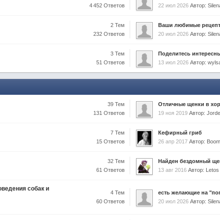
4 452 Ответов
22 июл 2026
Автор: Sil
2 Тем
Ваши любимые рецеп
232 Ответов
20 июл 2026
Автор: Sil
3 Тем
Поделитесь интересны
51 Ответов
13 июл 2026
Автор: wyls
39 Тем
Отличные щенки в хор
131 Ответов
19 ноя 2019
Автор: Jord
7 Тем
Кефирный гриб
15 Ответов
26 апр 2017
Автор: Boo
32 Тем
Найден бездомный ще
61 Ответов
13 авг 2016
Автор: Letos
оведения собак и
4 Тем
есть желающие на "пог
60 Ответов
20 июл 2026
Автор: Sil