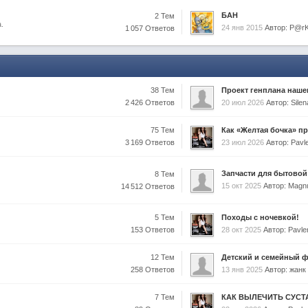
БАН
2 Тем
.
24 янв 2015
Автор: P@r
1 057 Ответов
38 Тем
Проект генплана наше
2 426 Ответов
20 июл 2026
Автор: Sil
75 Тем
Как «Желтая бочка» пр
3 169 Ответов
23 июл 2026
Автор: Pavl
Запчасти для бытовой
8 Тем
15 окт 2025
Автор: Magn
14 512 Ответов
5 Тем
Походы с ночевкой!
153 Ответов
28 окт 2025
Автор: Pavl
12 Тем
Детский и семейный 
258 Ответов
13 янв 2025
Автор: жанк
7 Тем
КАК ВЫЛЕЧИТЬ СУС