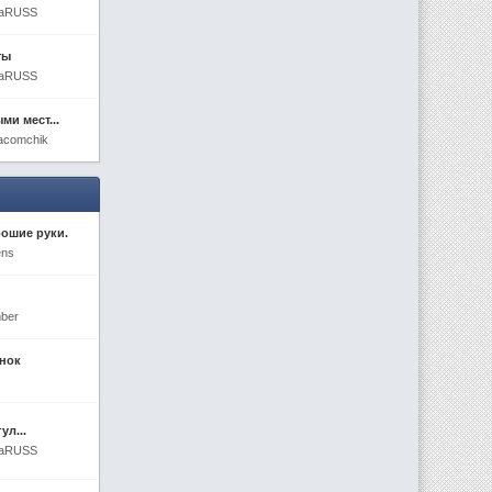
enaRUSS
ты
enaRUSS
ми мест...
acomchik
ошие руки.
ens
mber
нок
ул...
enaRUSS