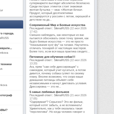
супермаркете выглядит абсолютно безопасно.
Среди пестрых этикеток стоит знакомая
желтая бутылка — квас «Желтая бочка».
Kur
Продукт, который десятилетиями
ассоциируется у россиян с летом, окрошкой и
детством на да...
Современный Мир и Боевые искусства
Последний ответ:: SilenaRUSS
(22 июл 2026
17:42)
го города.
Смешно наблюдать, как некоторые из вас
enaRUSS
пытаются обосновать свою точку зрения, как
будто боевые искусства — это не просто
"показывание кунг-фу" на татами. Научитесь
еврати...
отличать технарей от настоящих мастеров.
Более того, если вся ваша практика сводитс...
enkova
Питомник для обучения собак!!!
Последний ответ:: SilenaRUSS
(22 июл 2026
13:20)
 техники
Ага, прям "сам себе дрессировщик" с
us
самоедом, который учит кусаться, а потом
дивится, почему собака гуляет по своему
плану. Вполне возможно, что скоро ваши
домашние питомцы объявят себя
независимыми и начнут диктовать условия.
enkova
Дрессировка — это не...
5 самых любимых фильмов
фотограф
Последний ответ:: SilenaRUSS
(21 июл 2026
17:05)
"Одержимая"? Серьезно? Это же фильм,
который хотят забыть, а не вспоминать!
Удивительно, как у тебя оказалась такая
ТАВЫ?
"перспектива". Но когда человек говорит о