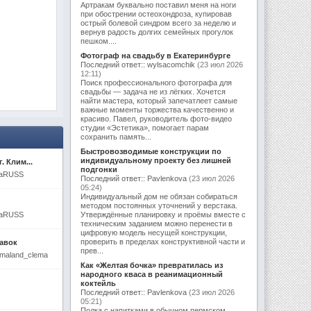
Артракам буквально поставил меня на ноги
при обострении остеохондроза, купировав
острый болевой синдром всего за неделю и
вернув радость долгих семейных прогулок
пешком....
Фотограф на свадьбу в Екатеринбурге
Последний ответ:: wylsacomchik
(23 июл 2026
12:11)
Поиск профессионального фотографа для
свадьбы — задача не из лёгких. Хочется
найти мастера, который запечатлеет самые
важные моменты торжества качественно и
красиво. Павел, руководитель фото-видео
студии «Эстетика», помогает парам
сохранить память...
Быстровозводимые конструкции по
индивидуальному проекту без лишней
. Клим...
подгонки
enaRUSS
Последний ответ:: Pavlenkova
(23 июл 2026
05:24)
Индивидуальный дом не обязан собираться
методом постоянных уточнений у верстака.
enaRUSS
Утверждённые планировку и проёмы вместе с
техническим заданием можно перенести в
цифровую модель несущей конструкции,
проверить в пределах конструктивной части и
тавок
прев...
amaland_clema
Как «Желтая бочка» превратилась из
народного кваса в реанимационный
коктейль
Последний ответ:: Pavlenkova
(23 июл 2026
05:21)
Полка с напитками в обычном пермском