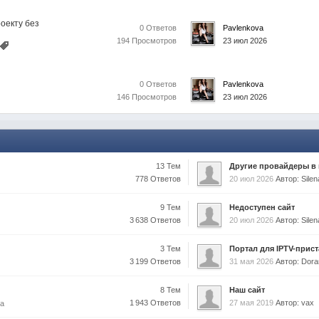
оекту без
0 Ответов
Pavlenkova
194 Просмотров
23 июл 2026
0 Ответов
Pavlenkova
146 Просмотров
23 июл 2026
13 Тем
Другие провайдеры в г
778 Ответов
20 июл 2026
Автор: Sil
9 Тем
Недоступен сайт
3 638 Ответов
20 июл 2026
Автор: Sil
3 Тем
Портал для IPTV-прис
3 199 Ответов
31 мая 2026
Автор: Dor
8 Тем
Наш сайт
1 943 Ответов
27 мая 2019
Автор: vax
ма