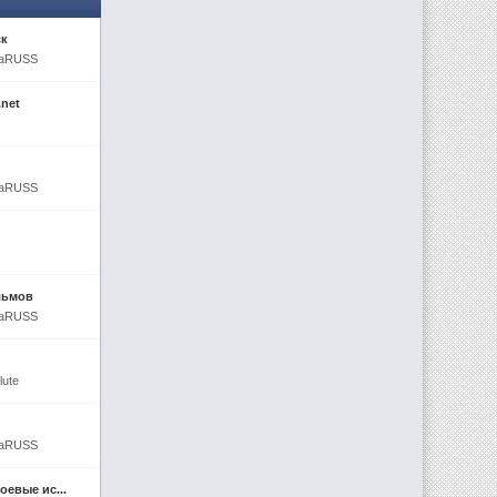
ск
enaRUSS
.net
enaRUSS
льмов
enaRUSS
lute
enaRUSS
евые ис...