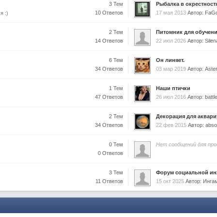
3 Тем
Рыбалка в окрестностя
10 Ответов
17 мая 2013
Автор: FaG
я :)
2 Тем
Питомник для обучени
14 Ответов
22 июл 2026
Автор: Sil
6 Тем
Он линяет.
34 Ответов
03 мар 2019
Автор: Aste
1 Тем
Наши птички
47 Ответов
26 июл 2016
Автор: battl
2 Тем
Декорация для аквар
34 Ответов
22 фев 2015
Автор: abso
0 Тем
Нет сообщений для пр
0 Ответов
3 Тем
Форум социальной и
11 Ответов
15 окт 2025
Автор: Инга