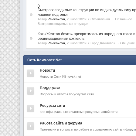
Быстровозводимые конструкции по индивидуальному пр
лишней подгонки
Автор
Pavlenkova
, 23 июл 2026 В:
Объявления
→
Остальное
Быстровозводимые конструкции
Как «Желтая бочка» превратилась из народного кваса в
реанимационный коктейль
Автор
Pavlenkova
, 23 июл 2026 В:
Город Климовск
→
Общение
Сеть Климовск.Net
Новости
Новости Сети Klimovsk.net
Поддержка
Вопросы и ответы по услугам сети
Ресурсы сети
все официальные и частные ресурсы нашей сети
Работа сайта и форума
Претензии и вопросы по работе и содержанию сайта и фору