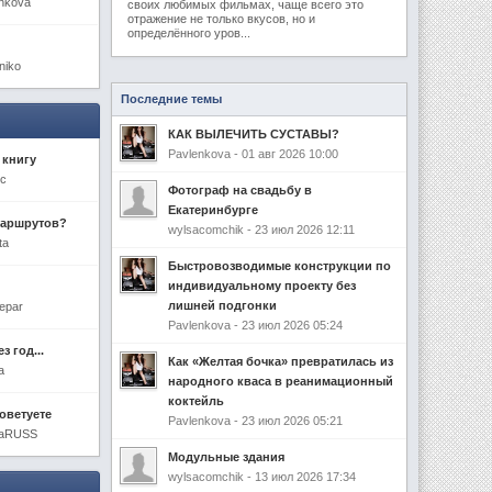
enkova
своих любимых фильмах, чаще всего это
отражение не только вкусов, но и
определённого уров...
niko
Последние темы
КАК ВЫЛЕЧИТЬ СУСТАВЫ?
Pavlenkova - 01 авг 2026 10:00
 книгу
ic
Фотограф на свадьбу в
Екатеринбурге
маршрутов?
wylsacomchik - 23 июл 2026 12:11
ta
Быстровозводимые конструкции по
индивидуальному проекту без
лишней подгонки
epar
Pavlenkova - 23 июл 2026 05:24
з год...
Как «Желтая бочка» превратилась из
a
народного кваса в реанимационный
коктейль
оветуете
Pavlenkova - 23 июл 2026 05:21
enaRUSS
Модульные здания
wylsacomchik - 13 июл 2026 17:34