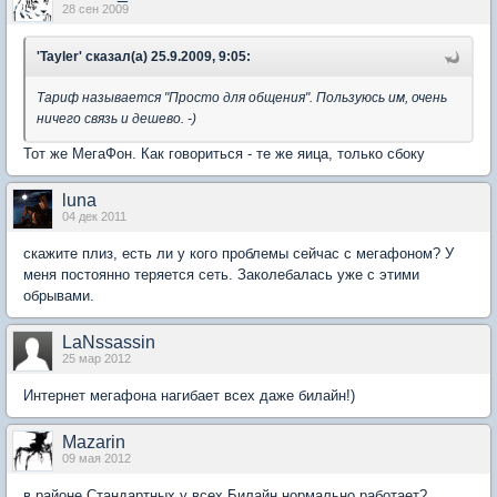
28 сен 2009
'Tayler' сказал(а) 25.9.2009, 9:05:
Тариф называется "Просто для общения". Пользуюсь им, очень
ничего связь и дешево. -)
Тот же МегаФон. Как говориться - те же яица, только сбоку
luna
04 дек 2011
скажите плиз, есть ли у кого проблемы сейчас с мегафоном? У
меня постоянно теряется сеть. Заколебалась уже с этими
обрывами.
LaNssassin
25 мар 2012
Интернет мегафона нагибает всех даже билайн!)
Mazarin
09 мая 2012
в районе Стандартных у всех Билайн нормально работает?