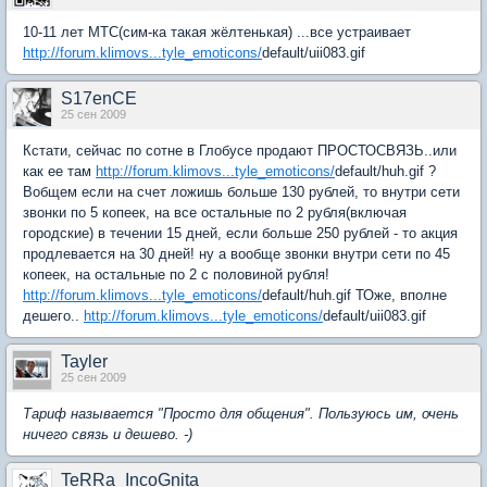
10-11 лет МТС(сим-ка такая жёлтенькая) ...все устраивает
http://forum.klimovs...tyle_emoticons/
default/uii083.gif
S17enCE
25 сен 2009
Кстати, сейчас по сотне в Глобусе продают ПРОСТОСВЯЗЬ..или
как ее там
http://forum.klimovs...tyle_emoticons/
default/huh.gif ?
Вобщем если на счет ложишь больше 130 рублей, то внутри сети
звонки по 5 копеек, на все остальные по 2 рубля(включая
городские) в течении 15 дней, если больше 250 рублей - то акция
продлевается на 30 дней! ну а вообще звонки внутри сети по 45
копеек, на остальные по 2 с половиной рубля!
http://forum.klimovs...tyle_emoticons/
default/huh.gif ТОже, вполне
дешего..
http://forum.klimovs...tyle_emoticons/
default/uii083.gif
Tayler
25 сен 2009
Тариф называется "Просто для общения". Пользуюсь им, очень
ничего связь и дешево. -)
TeRRa_IncoGnita