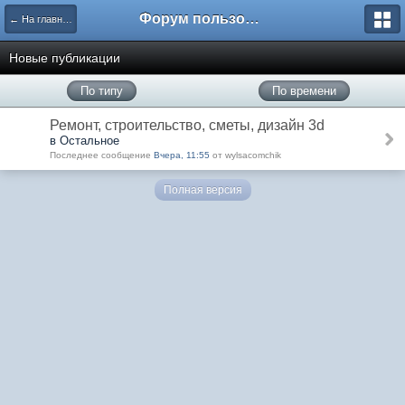
Форум пользователей ООО "Климовская сеть"
← На главную
Новые публикации
По типу
По времени
Ремонт, строительство, сметы, дизайн 3d
в Остальное
Последнее сообщение
Вчера, 11:55
от wylsacomchik
Полная версия