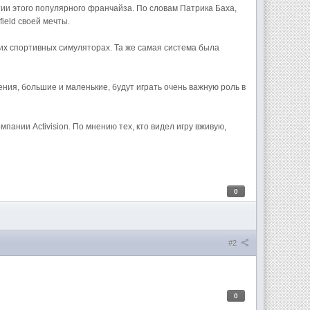
итии этого популярного франчайза. По словам Патрика Баха,
field своей мечты.
воих спортивных симуляторах. Та же самая система была
ия, большие и маленькие, будут играть очень важную роль в
пании Activision. По мнению тех, кто видел игру вживую,
0
#2
0