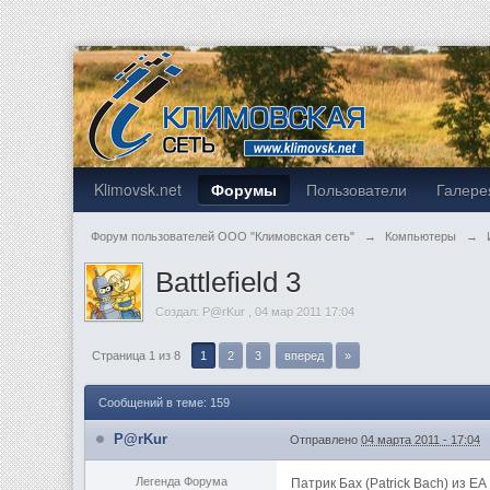
Klimovsk.net
Форумы
Пользователи
Галере
Форум пользователей ООО "Климовская сеть"
→
Компьютеры
→
Battlefield 3
Создал:
P@rKur
,
04 мар 2011 17:04
Страница 1 из 8
1
2
3
вперед
»
Сообщений в теме: 159
P@rKur
Отправлено
04 марта 2011 - 17:04
Легенда Форума
Патрик Бах (Patrick Bach) из 