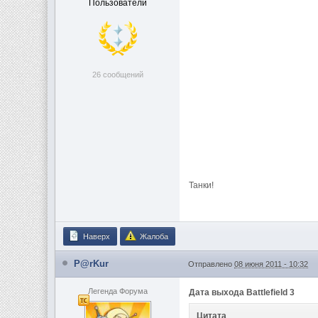
Пользователи
26 сообщений
Танки!
Наверх
Жалоба
P@rKur
Отправлено
08 июня 2011 - 10:32
Легенда Форума
Дата выхода Battlefield 3
Цитата