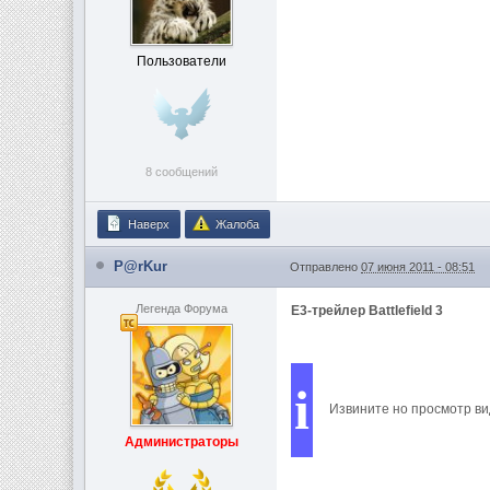
Пользователи
8 сообщений
Наверх
Жалоба
P@rKur
Отправлено
07 июня 2011 - 08:51
Легенда Форума
Е3-трейлер Battlefield 3
i
Извините но просмотр ви
Администраторы