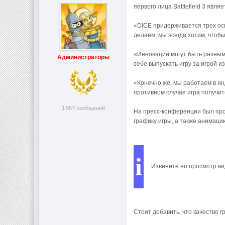
первого лица Battlefield 3 явля
«DICE придерживается трех осн
делаем, мы всегда хотим, чтоб
«Инновации могут быть разными
Администраторы
себе выпускать игру за игрой и
«Конечно же, мы работаем в ин
противном случае игра получи
1 957 сообщений
На пресс-конференции был про
графику игры, а также анимац
i
Извините но просмотр ви
Стоит добавить, что качество г