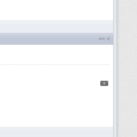
#24
0