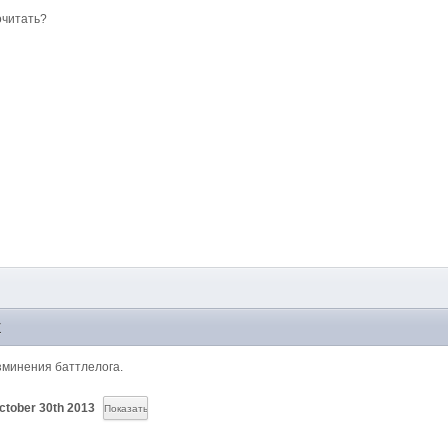
очитать?
7
зминения баттлелога.
October 30th 2013