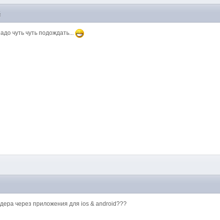
5
надо чуть чуть подождать...
6
ндера через приложения для ios & android???