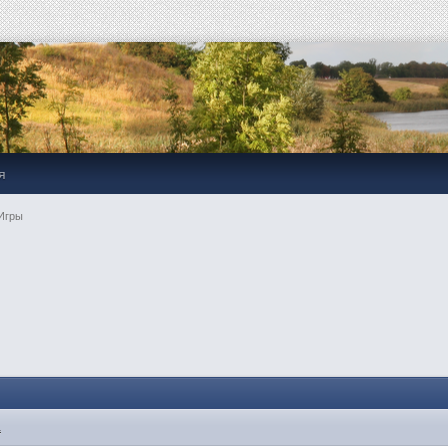
я
Игры
1