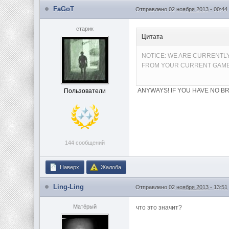
FaGoT
Отправлено
02 ноября 2013 - 00:44
старик
Цитата
NOTICE: WE ARE CURRENTL
FROM YOUR CURRENT GAM
ANYWAYS! IF YOU HAVE NO B
Пользователи
144 сообщений
Наверх
Жалоба
Ling-Ling
Отправлено
02 ноября 2013 - 13:51
Матёрый
что это значит?