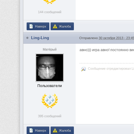
144 сообщений
Наверх
Жалоба
Ling-Ling
Отправлено
30 октября 2013 - 23:4
Матёрый
авно))) игра авно! постоянно ви
Сообщение отредактировал Lin
Пользователи
395 сообщений
Наверх
Жалоба