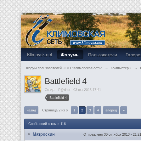
Klimovsk.net
Форумы
Пользователи
Галере
Форум пользователей ООО "Климовская сеть"
→
Компьютеры
→
Battlefield 4
Создал:
P@rKur
,
03 окт 2013 17:41
Battlefield 4
назад
Страница 2 из 6
1
2
3
4
вперед
»
Сообщений в теме: 116
Матроскин
Отправлено
30 октября 2013 - 21:2