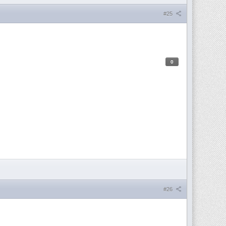
#25
0
#26