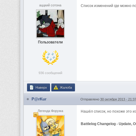
аццкий сотона
Список изменений где можно п
Пользователи
936 сообщений
Наверх
Жалоба
P@rKur
Отправлено
30 октября 2013 - 21:3
Легенда Форума
Нашёл список, но похоже это и
Battlelog Changelog - Update, 