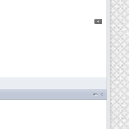
0
#22