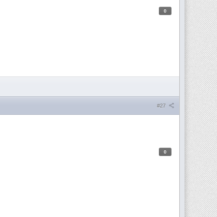
0
#27
0