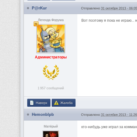
P@rKur
Отправлено
31 октября 2013 - 06:0
Легенда Форума
Вот поэтому я пока не играю... 
Администраторы
1 957 сообщений
Наверх
Жалоба
Hemonblpb
Отправлено
31 октября 2013 - 11:2
Матёрый
кто-нибудь уже играл за комма