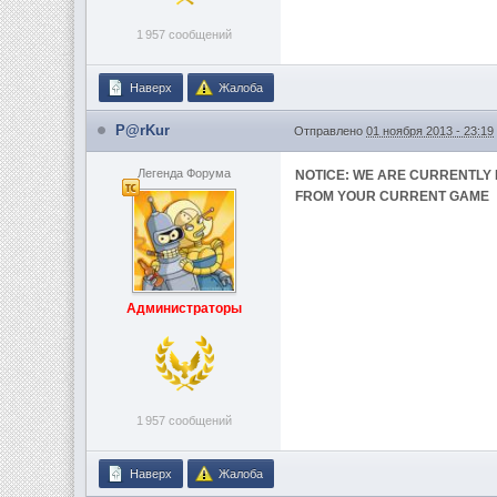
1 957 сообщений
Наверх
Жалоба
P@rKur
Отправлено
01 ноября 2013 - 23:19
Легенда Форума
NOTICE: WE ARE CURRENTLY 
FROM YOUR CURRENT GAME
Администраторы
1 957 сообщений
Наверх
Жалоба