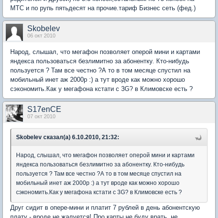
МТС и по рупь пятьдесят на прочие.тариф Бизнес сеть (фед.)
Skobelev
06 окт 2010
Народ, слышал, что мегафон позволяет оперой мини и картами
яндекса пользоваться безлимитно за абонентку. Кто-нибудь
пользуется ? Там все честно ?А то в том месяце спустил на
мобильный инет аж 2000р :) а тут вроде как можно хорошо
сэкономить.Как у мегафона кстати с 3G? в Климовске есть ?
S17enCE
07 окт 2010
Skobelev сказал(а) 6.10.2010, 21:32:
Народ, слышал, что мегафон позволяет оперой мини и картами
яндекса пользоваться безлимитно за абонентку. Кто-нибудь
пользуется ? Там все честно ?А то в том месяце спустил на
мобильный инет аж 2000р :) а тут вроде как можно хорошо
сэкономить.Как у мегафона кстати с 3G? в Климовске есть ?
Друг сидит в опере-мини и платит 7 рублей в день абонентскую
плату - вроде не жалуется! Про карты не буду врать, не