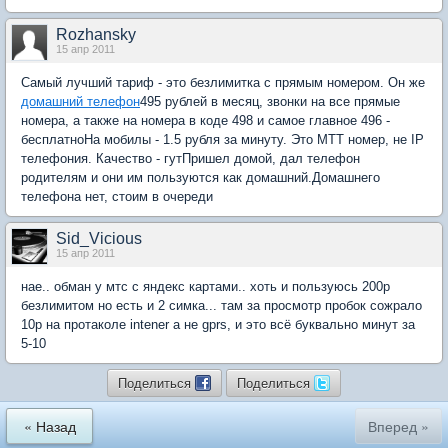
Rozhansky
15 апр 2011
Самый лучший тариф - это безлимитка с прямым номером. Он же
домашний телефон
495 рублей в месяц, звонки на все прямые
номера, а также на номера в коде 498 и самое главное 496 -
бесплатноНа мобилы - 1.5 рубля за минуту. Это МТТ номер, не IP
телефония. Качество - гутПришел домой, дал телефон
родителям и они им пользуются как домашний.Домашнего
телефона нет, стоим в очереди
Sid_Vicious
15 апр 2011
нае.. обман у мтс с яндекс картами.. хоть и пользуюсь 200р
безлимитом но есть и 2 симка... там за просмотр пробок сожрало
10р на протаколе intener а не gprs, и это всё буквально минут за
5-10
Поделиться
Поделиться
« Назад
Вперед »