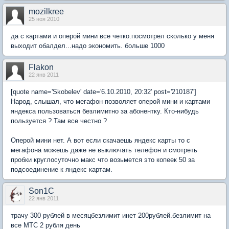
mozilkree
25 ноя 2010
да с картами и оперой мини все четко.посмотрел сколько у меня
выходит обалдел...надо экономить. больше 1000
Flakon
22 янв 2011
[quote name='Skobelev' date='6.10.2010, 20:32' post='210187']
Народ, слышал, что мегафон позволяет оперой мини и картами
яндекса пользоваться безлимитно за абонентку. Кто-нибудь
пользуется ? Там все честно ?
Оперой мини нет. А вот если скачаешь яндекс карты то с
мегафона можешь даже не выключать телефон и смотреть
пробки круглосуточно макс что возьмется это копеек 50 за
подсоединение к яндекс картам.
Son1C
22 янв 2011
трачу 300 рублей в месяцбезлимит инет 200рублей.безлимит на
все МТС 2 рубля день