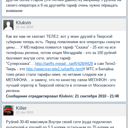
своего оператора и 9 на другиеНа тариф очень нужно обращать
внимание
Klukvin
21 сен 2010
Как же нам не хватает ТЕЛЕ2, вот у моих друзей в Тверской
губернии теперь есть. Перед появлением все операторы скинули
цены.... У МЕгяафона появился тариф "Сказка" - 25 коп на все
телефоны региона, потом опция Мегадрайв - это за 100 рублей
безлимит внутри сети, апотом тариф
"Суперсказка"....
http://tariffs.megaf...tariff/428/#428
а сам Теле2-
Тверь - это
http://www.tver.tele2.ru/tariffs.html
У МТС и Билайна
тоже резко стали тарифы ниже, но нетакие сладкие как у
МЕГАФОНА... и замечу, что по качеству связи МЕГАФОН - это
лучший опретор в Тверской области в отличии от Московского
региона
Сообщение отредактировал Klukvin: 21 сентября 2010 - 21:48
Killer
22 сен 2010
Рублей 30-40 максимум.Внутри своей сети (куда подключил
родителей и друзей) по 5.5 копеек,остальным по 75 копеек на