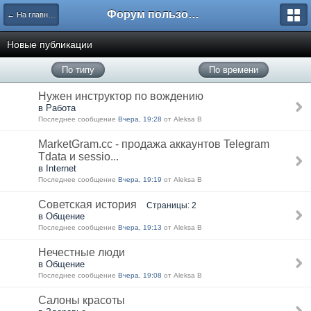
Форум пользователей ООО "Климовская сеть"
← На главную
Новые публикации
По типу
По времени
Нужен инструктор по вождению
в Работа
Последнее сообщение
Вчера, 19:28
от Aleksa B
MarketGram.cc - продажа аккаунтов Telegram
Tdata и sessio...
в Internet
Последнее сообщение
Вчера, 19:19
от Aleksa B
Советская история
Страницы: 2
в Общение
Последнее сообщение
Вчера, 19:13
от Aleksa B
Нечестные люди
в Общение
Последнее сообщение
Вчера, 19:08
от Aleksa B
Салоны красоты