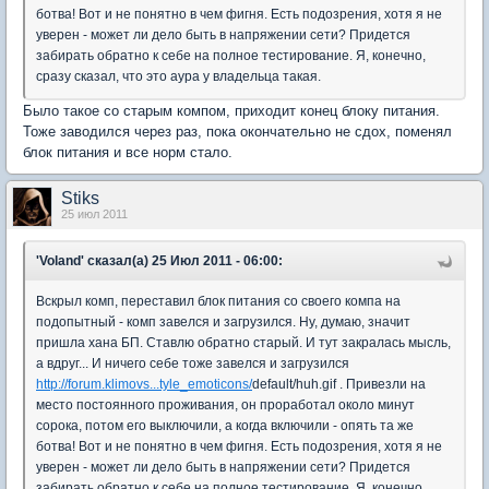
ботва! Вот и не понятно в чем фигня. Есть подозрения, хотя я не
уверен - может ли дело быть в напряжении сети? Придется
забирать обратно к себе на полное тестирование. Я, конечно,
сразу сказал, что это аура у владельца такая.
Было такое со старым компом, приходит конец блоку питания.
Тоже заводился через раз, пока окончательно не сдох, поменял
блок питания и все норм стало.
Stiks
25 июл 2011
'Voland' сказал(а) 25 Июл 2011 - 06:00:
Вскрыл комп, переставил блок питания со своего компа на
подопытный - комп завелся и загрузился. Ну, думаю, значит
пришла хана БП. Ставлю обратно старый. И тут закралась мысль,
а вдруг... И ничего себе тоже завелся и загрузился
http://forum.klimovs...tyle_emoticons/
default/huh.gif . Привезли на
место постоянного проживания, он проработал около минут
сорока, потом его выключили, а когда включили - опять та же
ботва! Вот и не понятно в чем фигня. Есть подозрения, хотя я не
уверен - может ли дело быть в напряжении сети? Придется
забирать обратно к себе на полное тестирование. Я, конечно,