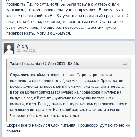
проверить.Т.к. по сути, если бы была трабла с матерью или
бпшником, то комп вообще бы тупо не врубался. Если бы был
косяк с оперативой, то Вы бы услышали противный прерывистый
писк, если бы с видеокартой, то проятжный писк. Остается по
сути только проц. Но ещё раз повторюсь, на всякий нужно
перепроверить. Могу и ошибаться.
Alorg
22 июл 2011
'Voland' сказал(а) 22 Июл 2011 - 08:15:
Случилось как обычно непонятно что: "играл-играл, потом
выключил, а он не включается", как мне рассказали.При нажатии
power лампочка на передней панели мигнула красным и погасла,
в тот же момент запускается куллер на процессоре и куллер на
выдув на задней стенке, буквально на секунду-полторы (т.е.
вжжжжж, и все). Если держать кнопку power куллеры запускаются с
маленьким интервалом. Ни о какой загрузке системы и речи нет.
Что может быть может кто сталкивался.
Скорей всего накрылся блок питания. Процессор, думаю точно ни
причем.