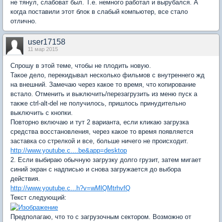
не тянул, слабоват был. Т.е. немного работал и вырубался. А
когда поставили этот блок в слабый компьютер, все стало
отлично.
user17158
11 мар 2015
Спрошу в этой теме, чтобы не плодить новую.
Такое дело, перекидывал несколько фильмов с внутреннего жд
на внешний. Замечаю через какое то время, что копирование
встало. Отменить и выключить/перезагрузить из меню пуск а
также ctrl-alt-del не получилось, пришлось принудительно
выключить с кнопки.
Повторно включаю и тут 2 варианта, если кликаю загрузка
средства восстановления, через какое то время появляется
заставка со стрелкой и все, больше ничего не происходит.
http://www.youtube.c....be&app=desktop
2. Если выбираю обычную загрузку долго грузит, затем мигает
синий экран с надписью и снова загружается до выбора
действия.
http://www.youtube.c...h?v=wMlQMtrhvfQ
Текст следующий:
Предполагаю, что то с загрузочным сектором. Возможно от