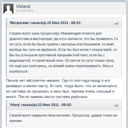
Voland
22 июл 2011
'Матроскин' сказал(а) 22 Июл 2011 - 08:22:
Скорее всего хана процессору. Рекомендую отнести для
диагностики в мастерскую, где есть запчасти, что бы проверить.Т.к.
по сути, если бы была трабла с матерью или бпшником, то комп
вообще бы тупо не врубался. Если бы был косяк с оперативой, то
Вы бы услышали противный прерывистый писк, если бы с
видеокартой, то проятжный писк. Остается по сути только проц.
Но ещё раз повторюсь, на всякий нужно перепроверить. Могу и
ошибаться.
Писков нет абсолютно никаких. Где-то пол-года назад я его
разбирал и менял пасту. Кстати, тогда было, что он включался,
но система не грузилась и писк был, причем очень сильный и
много. После замены пасты система работала.
'Alorg' сказал(а) 22 Июл 2011 - 09:42:
Скорей всего накрылся блок питания. Процессор, думаю точно ни
причем.