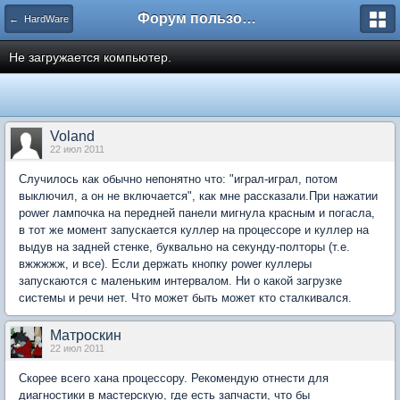
Форум пользователей ООО "Климовская сеть"
← HardWare
Не загружается компьютер.
Voland
22 июл 2011
Случилось как обычно непонятно что: "играл-играл, потом
выключил, а он не включается", как мне рассказали.При нажатии
power лампочка на передней панели мигнула красным и погасла,
в тот же момент запускается куллер на процессоре и куллер на
выдув на задней стенке, буквально на секунду-полторы (т.е.
вжжжжж, и все). Если держать кнопку power куллеры
запускаются с маленьким интервалом. Ни о какой загрузке
системы и речи нет. Что может быть может кто сталкивался.
Матроскин
22 июл 2011
Скорее всего хана процессору. Рекомендую отнести для
диагностики в мастерскую, где есть запчасти, что бы