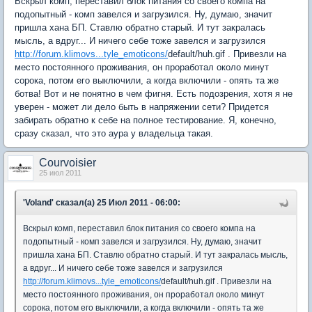
Вскрыл комп, переставил блок питания со своего компа на
подопытный - комп завелся и загрузился. Ну, думаю, значит
пришла хана БП. Ставлю обратно старый. И тут закралась
мысль, а вдруг... И ничего себе тоже завелся и загрузился
http://forum.klimovs...tyle_emoticons/
default/huh.gif . Привезли на
место постоянного проживания, он проработал около минут
сорока, потом его выключили, а когда включили - опять та же
ботва! Вот и не понятно в чем фигня. Есть подозрения, хотя я не
уверен - может ли дело быть в напряжении сети? Придется
забирать обратно к себе на полное тестирование. Я, конечно,
сразу сказал, что это аура у владельца такая.
Courvoisier
25 июл 2011
'Voland' сказал(а) 25 Июл 2011 - 06:00:
Вскрыл комп, переставил блок питания со своего компа на
подопытный - комп завелся и загрузился. Ну, думаю, значит
пришла хана БП. Ставлю обратно старый. И тут закралась мысль,
а вдруг... И ничего себе тоже завелся и загрузился
http://forum.klimovs...tyle_emoticons/
default/huh.gif . Привезли на
место постоянного проживания, он проработал около минут
сорока, потом его выключили, а когда включили - опять та же