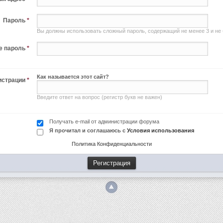
Пароль
*
Вы должны использовать сложный пароль, содержащий не менее 3 и не
е пароль
*
Как называется этот сайт?
гистрации
*
Введите ответ на вопрос (регистр букв не важен)
Получать e-mail от администрации форума
Я прочитал и соглашаюсь с
Условия использования
Политика Конфиденциальности