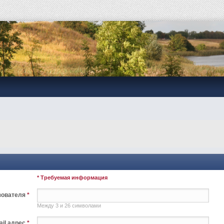
я
* Требуемая информация
зователя
*
Между 3 и 26 символами
ail адрес
*