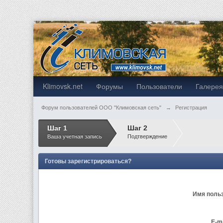
Klimovsk.net
Форумы
Пользователи
Галере
Форум пользователей ООО "Климовская сеть"
→
Регистрация
Шаг 1
Шаг 2
Ваша учетная запись
Подтверждение
Готовы зарегистрироваться?
Имя поль
E-m