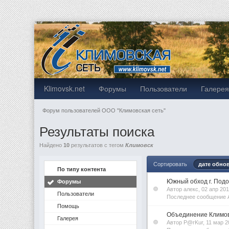
Klimovsk.net
Форумы
Пользователи
Галере
Форум пользователей ООО "Климовская сеть"
Результаты поиска
Найдено
10
результатов с тегом
Климовск
Сортировать
дате обно
По типу контента
Южный обход г. Подо
Форумы
Автор алекс, 02 апр 2
Пользователи
Последнее сообщение A
Помощь
Объединение Климов
Галерея
Автор P@rKur, 11 мар 