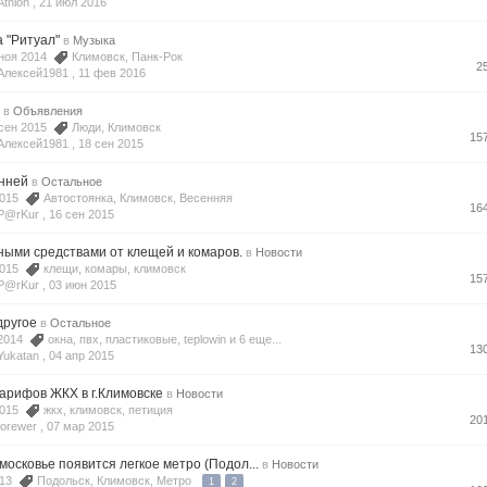
thlon ,
21 июл 2016
 "Ритуал"
в
Музыка
 ноя 2014
Климовск
,
Панк-Рок
2
Алексей1981 ,
11 фев 2016
н
в
Объявления
 сен 2015
Люди
,
Климовск
15
Алексей1981 ,
18 сен 2015
енней
в
Остальное
 2015
Автостоянка
,
Климовск
,
Весенняя
16
P@rKur ,
16 сен 2015
ыми средствами от клещей и комаров.
в
Новости
 2015
клещи
,
комары
,
климовск
15
P@rKur ,
03 июн 2015
другое
в
Остальное
 2014
окна
,
пвх
,
пластиковые
,
teplowin
и 6 еще...
13
ukatan ,
04 апр 2015
арифов ЖКХ в г.Климовске
в
Новости
 2015
жкх
,
климовск
,
петиция
20
orewer ,
07 мар 2015
московье появится легкое метро (Подол...
в
Новости
2013
Подольск
,
Климовск
,
Метро
1
2