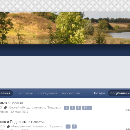
я
вления
заголовку
сообщениям
просмотрам
Порядок
по убыван
льск
в
Новости
013
Южный обход
,
Климовск
,
Подольск
1
2
3
14 →
33
thlon ,
12 мар 2017
ска и Подольска
в
Новости
2015
объединение
,
Климовск
,
Подольск
1
2
43