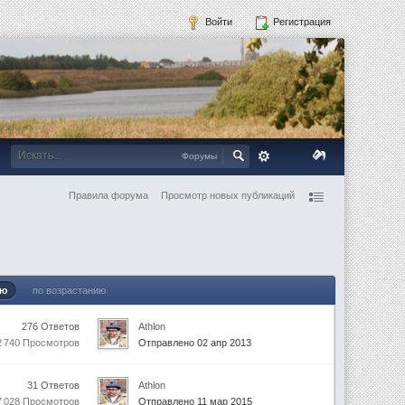
Войти
Регистрация
Форумы
Правила форума
Просмотр новых публикаций
ию
по возрастанию
276 Ответов
Athlon
2 740 Просмотров
Отправлено 02 апр 2013
31 Ответов
Athlon
7 028 Просмотров
Отправлено 11 мар 2015