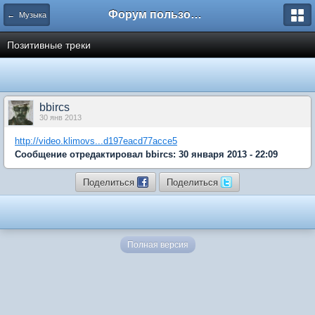
Форум пользователей ООО "Климовская сеть"
← Музыка
Позитивные треки
bbircs
30 янв 2013
http://video.klimovs...d197eacd77acce5
Сообщение отредактировал bbircs: 30 января 2013 - 22:09
Поделиться
Поделиться
Полная версия