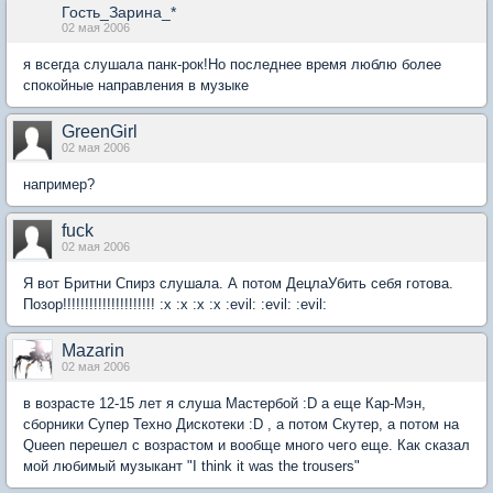
Гость_Зарина_*
02 мая 2006
я всегда слушала панк-рок!Но последнее время люблю более
спокойные направления в музыке
GreenGirl
02 мая 2006
например?
fuck
02 мая 2006
Я вот Бритни Спирз слушала. А потом ДецлаУбить себя готова.
Позор!!!!!!!!!!!!!!!!!!!!! :x :x :x :x :evil: :evil: :evil:
Mazarin
02 мая 2006
в возрасте 12-15 лет я слуша Мастербой :D а еще Кар-Мэн,
сборники Супер Техно Дискотеки :D , а потом Скутер, а потом на
Queen перешел с возрастом и вообще много чего еще. Как сказал
мой любимый музыкант "I think it was the trousers"