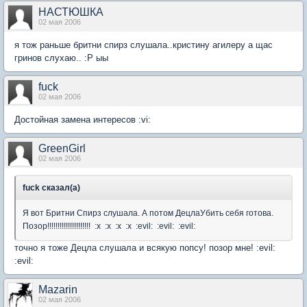
НАСТЮШКА
02 мая 2006
я тож раньше бритни спирз слушала..кристину агилеру а щас
гринов слухаю.. :P ыы
fuck
02 мая 2006
Достойная замена интересов :vi:
GreenGirl
02 мая 2006
fuck сказал(а)
Я вот Бритни Спирз слушала. А потом ДецлаУбить себя готова.
Позор!!!!!!!!!!!!!!!!!!!!! :x :x :x :x :evil: :evil: :evil:
точно я тоже Децла слушала и всякую попсу! позор мне! :evil:
:evil:
Mazarin
02 мая 2006