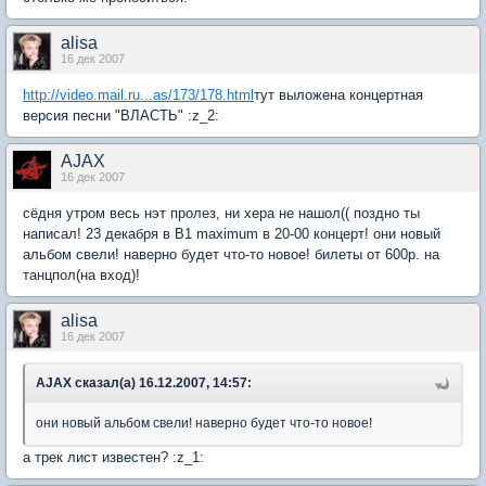
alisa
16 дек 2007
http://video.mail.ru...as/173/178.html
тут выложена концертная
версия песни "ВЛАСТЬ" :z_2:
AJAX
16 дек 2007
сёдня утром весь нэт пролез, ни хера не нашол(( поздно ты
написал! 23 декабря в В1 maximum в 20-00 концерт! они новый
альбом свели! наверно будет что-то новое! билеты от 600р. на
танцпол(на вход)!
alisa
16 дек 2007
AJAX сказал(а) 16.12.2007, 14:57:
они новый альбом свели! наверно будет что-то новое!
а трек лист известен? :z_1: