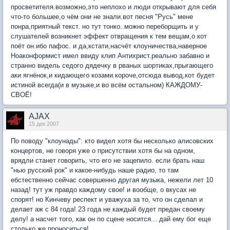
просветителя.возможно,это неплохо и люди открывают для себя
что-то большее,о чём они не знали.вот песня "Русь" мене
понра,приятный текст. но тут тонко..можно переборщить и у
слушателей возникнет эффект отвращения к тем вещам,о кот
поёт он.ибо пафос. и да,кстати,насчёт клоуничества,наверное
Ноаконформист имел ввиду клип Антихрист.реально забавно и
странно видель седого дядечку в рваных шортиках,прыгающего
аки ягнёнок,и кидающего козами.короче,отсюда вывод,кот будет
истиной всегда(и в музыке,и во всём остальном) КАЖДОМУ-
СВОЁ!
AJAX
15 дек 2007
По поводу "клоунады": кто видел хотя бы несколько алисовских
концертов, не говоря уже о присутствии хотя бы на одном,
врядли станет говорить, что его не зацепило. если брать наш
"нью русский рок" и какое-нибудь наше радио, то там
ебстественно сейчас совершенно другая музыка, нежели лет 10
назад! тут уж правдо каждому свое! и вообще, о вкусах не
спорят! но Кинчеву респект и уважуха за то, что он сделал и
делает аж с 84 года! 23 года не каждый будет предан своему
делу! а насчет того, как он по сцене носится... дай ему бог еще
столько же проноситься!