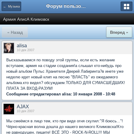
Форум пользователей ООО "Климовская сеть"
← Музыка
Армия АлисА Климовск
« Назад
Вперед »
alisa
10 дек 2007
Высказываемся по поводу этой группы, если есть желание
вступаем, армия на стадии создания!а слышал кто-нибудь про
новый альбом Пульс Хранителя Дверей Лабиринта?в инете уже
неделю идет новый клип на песню "ВЛАСТЬ" из ожидаемого
альбома.кто видел? обсуждаем.ТОЛЬКО ДЛЯ СУМАСШЕДШИХ!
ПЛАТА ЗА ВХОД-РАЗУМ!
Сообщение отредактировал alisa: 10 января 2008 - 10:48
AJAX
10 дек 2007
Мы смеёмся в лицо тем, кто при виде огня скулил:"Я боюсь..."!
Чёрно-красная волна дошла до нашего великого Климовска!Кто
не равнодушен, пишите! ВСЁ ЭТО - ROCK-N-ROLL!!! МЫ