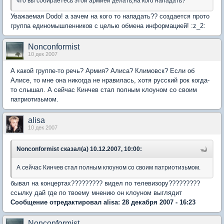
что вы собираетесь этой армией делать,на кого нападать?
Уважаемая Dodo! а зачем на кого то нападать?? создается прото
группа единомышленников с целью обмена информацией! :z_2:
Nonconformist
10 дек 2007
А какой группе-то речь? Армия? Алиса? Климовск? Если об
Алисе, то мне она никогда не нравилась, хотя русский рок когда-
то слышал. А сейчас Кинчев стал полным клоуном со своим
патриотизьмом.
alisa
10 дек 2007
Nonconformist сказал(а) 10.12.2007, 10:00:
А сейчас Кинчев стал полным клоуном со своим патриотизьмом.
бывал на концертах????????? видел по телевизору?????????
ссылку дай где по твоему мнению он клоуном выглядит
Сообщение отредактировал alisa: 28 декабря 2007 - 16:23
Nonconformist