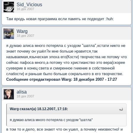
Sid_Vicious
16 дек 2007
Там вродь новая праграмма если память не подводит :huh:
Warg
18 дек 2007
я думаю алиса много потеряла с уходом "шатла",кстати никто не
знает почему он ушёл?и мне больше нравится,так
называемая,языческая эпоха его(Кости) творчества не потому что
сейчас пафоса много,а потому что христианство это вера(скорее
суеверие в конец света и смиренное гниение в собственной
слабости) и раньше было больше сокрального в его творчестве.
Сообщение отредактировал Warg: 18 декабря 2007 - 17:27
alisa
18 дек 2007
Warg сказал(а) 18.12.2007, 17:18:
я думаю алиса много потеряла с уходом "шатла"
в том то и дело, все знают что он ушел, а почему неизвестно! и