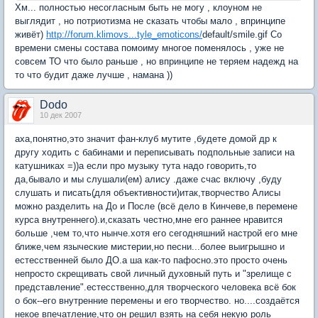
Хм... полностью несогласным быть не могу , клоуном не
выглядит , но потриотизма не сказать чтобы мало , впринципе
живёт)
http://forum.klimovs...tyle_emoticons/
default/smile.gif Со
времени смены состава помоиму многое поменялось , уже не
совсем ТО что было раньше , но впринципе не теряем надежд на
то что будит даже лучше , намана ))
Dodo
10 дек 2007
аха,понятно,это значит фан-клуб мутите ,будете домой др к
другу ходить с бабинами и переписывать подпольные записи на
катушниках =))а если про музыку тута надо говорить,то
да,бывало и мы слушали(ем) алису .даже счас включу ,буду
слушать и писать(для объективности)итак,творчество Алисы
можно разделить на До и После (всё дело в Кинчеве,в перемене
курса внутреннего).и,сказать честно,мне его раннее нравится
больше ,чем то,что нынче.хотя его сегодняшний настрой его мне
ближе,чем языческие мистерии,но песни...более выигрышно и
естесственней было ДО.а ша как-то пафосно.это просто очень
непросто скрещивать свой личный духовный путь и "зрелище с
представление".естесственно,для творческого человека всё бок
о бок--его внутренние перемены и его творчество. но....создаётся
некое впечатление,что он решил взять на себя некую роль