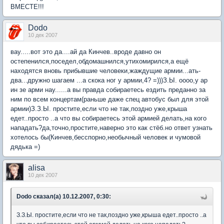
ВМЕСТЕ!!!
Dodo
10 дек 2007
вау.....вот это да....ай да Кинчев..вроде давно он
остепенился,поседел,обдомашнился,утихомирился,а ещё
находятся вновь прибывшие человеки,жаждущие армии...ать-
два...дружно шагаем ...а скока ног у армии,4? =)))З.Ы. оооо,у ар
ин зе арми нау......а вы правда собираетесь ездить преданно за
ним по всем концертам(раньше даже спец автобус был для этой
армии)З.З.Ы. простите,если что не так,поздно уже,крыша
едет..просто ..а что вы собираетесь этой армией делать,на кого
нападать?да,точно,простите,наверно это как стёб.но ответ узнать
хотелось бы(Кинчев,бесспорно,необычный человек и чумовой
дядька =)
alisa
10 дек 2007
Dodo сказал(а) 10.12.2007, 0:30:
З.З.Ы. простите,если что не так,поздно уже,крыша едет..просто ..а