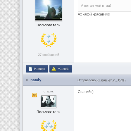
А вотан мой птиц)
Ах какой красавчик!
Пользователи
27 сообщений
Наверх
Жалоба
nataly
Отправлено
21 мая 2012 - 15:05
старик
Спасибо)
Пользователи