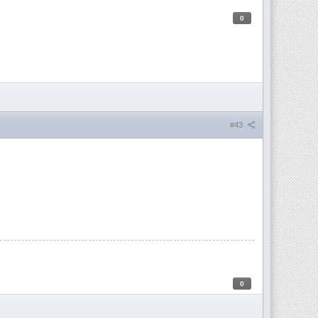
0
#43
0