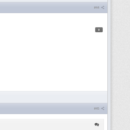
#44
0
#45