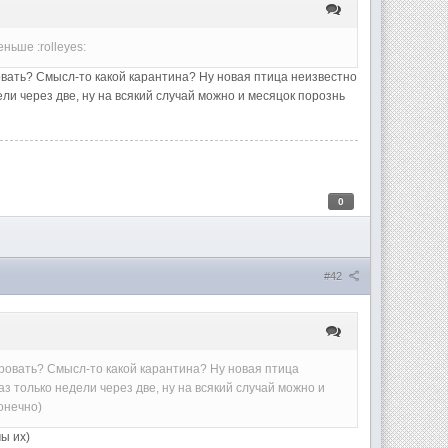
ньше :rolleyes:
ровать? Смысл-то какой карантина? Ну новая птица неизвестно
дели через две, ну на всякий случай можно и месяцок порознь
0
#42
тировать? Смысл-то какой карантина? Ну новая птица
раз только недели через две, ну на всякий случай можно и
конечно)
мы их)