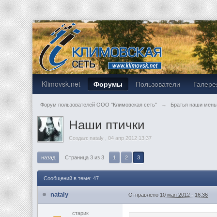
Klimovsk.net
Форумы
Пользователи
Галере
Форум пользователей ООО "Климовская сеть"
→
Братья наши мен
Наши птички
Создал:
nataly
,
04 апр 2012 13:37
назад
Страница 3 из 3
1
2
3
Сообщений в теме: 47
nataly
Отправлено
10 мая 2012 - 16:36
старик