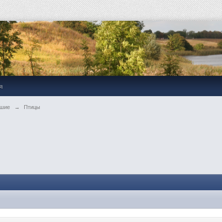
я
ьшие
→
Птицы