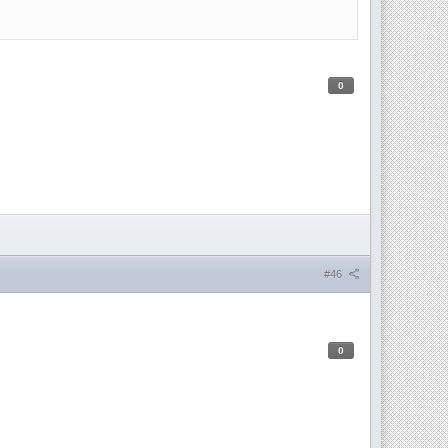
0
#46
0