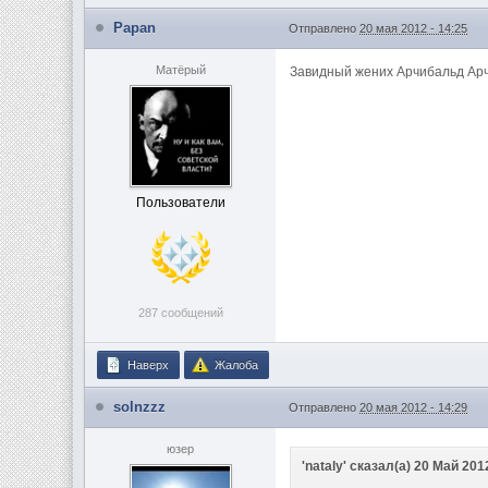
Papan
Отправлено
20 мая 2012 - 14:25
Матёрый
Завидный жених Арчибальд Ар
Пользователи
287 сообщений
Наверх
Жалоба
solnzzz
Отправлено
20 мая 2012 - 14:29
юзер
'nataly' сказал(а) 20 Май 2012