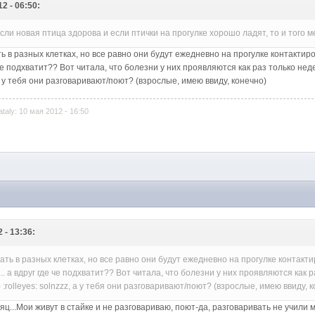
12 - 06:50:
сли новая птица здорова и если птички на прогулке хорошо ладят, то и того ме
ть в разных клетках, но все равно они будут ежедневно на прогулке контакти
е че подхватит?? Вот читала, что болезни у них проявляются как раз только не
, а у тебя они разговаривают/поют? (взрослые, имею ввиду, конечно)
aly: 10 мая 2012 - 16:50
 - 13:36:
жать в разных клетках, но все равно они будут ежедневно на прогулке контак
.. а вдруг где че подхватит?? Вот читала, что болезни у них проявляются как 
:rolleyes: solnzzz, а у тебя они разговаривают/поют? (взрослые, имею ввиду, 
ц...Мои живут в стайке и не разговариваю, поют-да, разговаривать не учили 