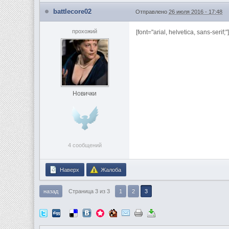
battlecore02
Отправлено
26 июля 2016 - 17:48
прохожий
[font="arial, helvetica, sans-ser
Новички
4 сообщений
Наверх
Жалоба
назад
Страница 3 из 3
1
2
3