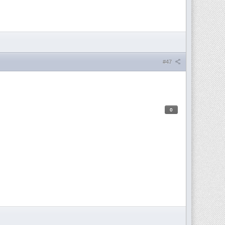
#47
0