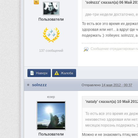
'solnzzz' сказал(а) 06 Май 20
две-три недели достаточно, е
Пользователи
То есть все это время их держа
здоровая или нет... а вдруг гд
подержать :) :rolleyes: solnzzz
Сообщение отредактировал nat
137 сообщений
Наверх
Жалоба
solnzzz
Отправлено
14 мая 2012 - 00:37
юзер
'nataly' сказал(а) 10 Май 2012
То есть все это время их дер
неизвестно здоровая или нет.
месяцок порознь подержать :) 
Пользователи
Можно и не знакомить птиц меся