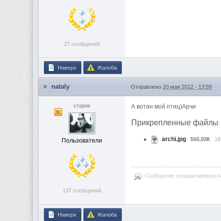
27 сообщений
Наверх
Жалоба
nataly
Отправлено
20 мая 2012 - 13:59
старик
А вотан мой птиц)Арчи
Прикрепленные файлы
archi.jpg
550,93К
18
Пользователи
Сообщение отредактировал nat
137 сообщений
Наверх
Жалоба