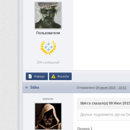
Пользователи
296 сообщений
Наверх
Жалоба
Stiks
Отправлено
09 июля 2015 - 10:51
маньяк
bbircs сказал(а) 09 Июл 2015
Друзья, подскажите, где на 
Ленина 1