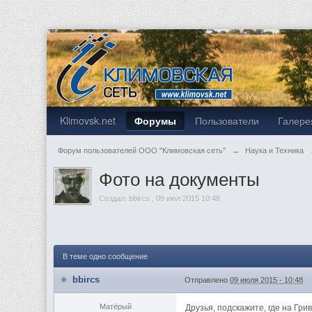
Klimovsk.net
Форумы
Пользователи
Галере
Форум пользователей ООО "Климовская сеть"
→
Наука и Техника
Фото на документы
Создал:
bbircs
,
09 июл 2015 10:48
В теме одно сообщение
bbircs
Отправлено
09 июля 2015 - 10:48
Матёрый
Друзья, подскажите, где на Гр