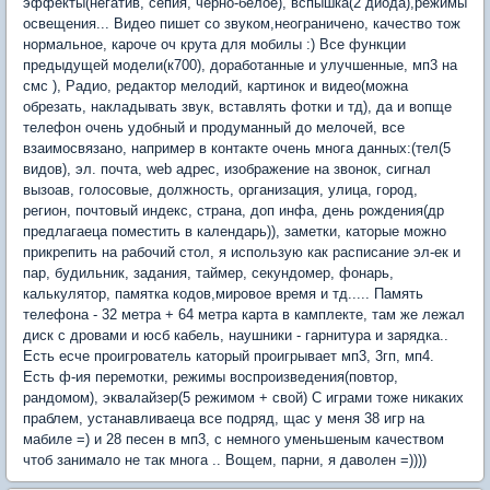
эффекты(негатив, сепия, черно-белое), вспышка(2 диода),режимы
освещения... Видео пишет со звуком,неограничено, качество тож
нормальное, кароче оч крута для мобилы :) Все функции
предыдущей модели(к700), доработанные и улучшенные, мп3 на
смс ), Радио, редактор мелодий, картинок и видео(можна
обрезать, накладывать звук, вставлять фотки и тд), да и вопще
телефон очень удобный и продуманный до мелочей, все
взаимосвязано, например в контакте очень многа данных:(тел(5
видов), эл. почта, web адрес, изображение на звонок, сигнал
вызоав, голосовые, должность, организация, улица, город,
регион, почтовый индекс, страна, доп инфа, день рождения(др
предлагаеца поместить в календарь)), заметки, каторые можно
прикрепить на рабочий стол, я использую как расписание эл-ек и
пар, будильник, задания, таймер, секундомер, фонарь,
калькулятор, памятка кодов,мировое время и тд..... Память
телефона - 32 метра + 64 метра карта в камплекте, там же лежал
диск с дровами и юсб кабель, наушники - гарнитура и зарядка..
Есть есче проигрователь каторый проигрывает мп3, 3гп, мп4.
Есть ф-ия перемотки, режимы воспроизведения(повтор,
рандомом), эквалайзер(5 режимом + свой) С играми тоже никаких
праблем, устанавливаеца все подряд, щас у меня 38 игр на
мабиле =) и 28 песен в мп3, с немного уменьшеным качеством
чтоб занимало не так многа .. Вощем, парни, я даволен =))))