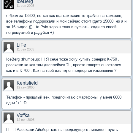
IceBerg
11 сен 2005
я брал за 13300, но так как ща там какие то траблы на таможне,
все телефоны подорожали и мой сейчас стоит гдето 15000, но я и
за 16 видел )))...to Psix харош слюни пускать, ходи со своей
погремушкой и радуйся +)
LiFe
11 сен 2005
IceBerg :thumbsup: !!! Я себе тоже хочу купить сонерик К-750 ,
расскажи ка как там дисплейчик ?! , просто говорят он остался
как и в К-700 . Как на твой взгляд он подвергся изменению ?
Kentsfield
12 сен 2005
Телефон - прошлый век, предпочитаю смартфоны, у меня 6600,
одни "+" :D
Voffka
12 сен 2005
ГГГГГРасскажи Айсберг как ты предыдущего лишился, пусть