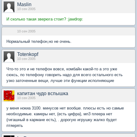
Maslin
10 сен 2005
И сколько такая зверюга стоит? :jawdrop:
10 сен 2005
Нормальный телефон,но не очень.
Totenkopf
10 сен 2005
Что-то это и не телефон вовсе, комбайн какой-то а это уже
сюксь, по телефону говорить надо для всего остального есть
узко заточенные вещи, лучше эти функции исполняющие
капитан чудо вспышка
10 сен 2005
у меня нокиа 3100. минусов нет вообше. плюсы есть но самые
необходимые. камеры нет, (есть цифра), мп3 плеера нет
(гигашный в кармане есть), . дорогую игрушку жалко будет
птяерять