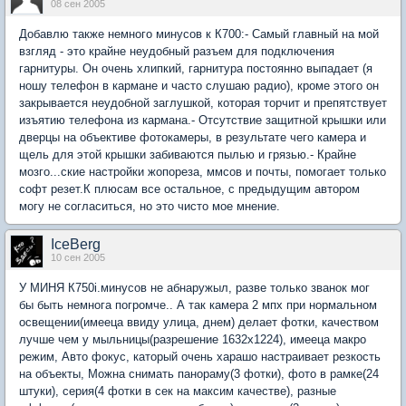
08 сен 2005
Добавлю также немного минусов к К700:- Самый главный на мой
взгляд - это крайне неудобный разъем для подключения
гарнитуры. Он очень хлипкий, гарнитура постоянно выпадает (я
ношу телефон в кармане и часто слушаю радио), кроме этого он
закрывается неудобной заглушкой, которая торчит и препятствует
изъятию телефона из кармана.- Отсутствие защитной крышки или
дверцы на объективе фотокамеры, в результате чего камера и
щель для этой крышки забиваются пылью и грязью.- Крайне
мозго...ские настройки жопореза, ммсов и почты, помогает только
софт резет.К плюсам все остальное, с предыдущим автором
могу не согласиться, но это чисто мое мнение.
IceBerg
10 сен 2005
У МИНЯ К750i.минусов не абнаружыл, разве только званок мог
бы быть немнога погромче.. А так камера 2 мпх при нормальном
освещении(имееца ввиду улица, днем) делает фотки, качеством
лучше чем у мыльницы(разрешение 1632х1224), имееца макро
режим, Авто фокус, каторый очень харашо настраивает резкость
на объекты, Можна снимать панораму(3 фотки), фото в рамке(24
штуки), серия(4 фотки в сек на максим качестве), разные