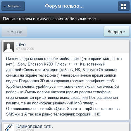
Форум пользователей ООО "Климовская сеть"
← Мобильная связь
Пишите плюсы и минусы своих мобильных теле...
« Назад
Вперед »
LiFe
07 сен 2005
Пишем сюда мнения о своём мобильнике ( что нравиться , а что
нет )...Sony Ericsson K700i Плюсы +++++Качественный
дисплей+Связь с чем угодно (кабель, ИК, блютус)+Отличные
снимки на экране телефона :) +неограниченное время записи
видео+Поддержка 3D игр+хорошая громкая полифония mp3+
Удобная клавиатураМинусы ----- маленький экран, хотелось бы
побольше-Очень слабая батарея (время работы телефона
ограничивается при активном использовании)-Нет расширения
памяти, т.е не полнофункциональный Mp3 плеер !-
Отклеивающаяся наклейка Quick Share :x - mp3 не ставятся на
SMS-ки :( А так всё равно телефончик хороший !!! 8)
Климовская сеть
07 сен 2005