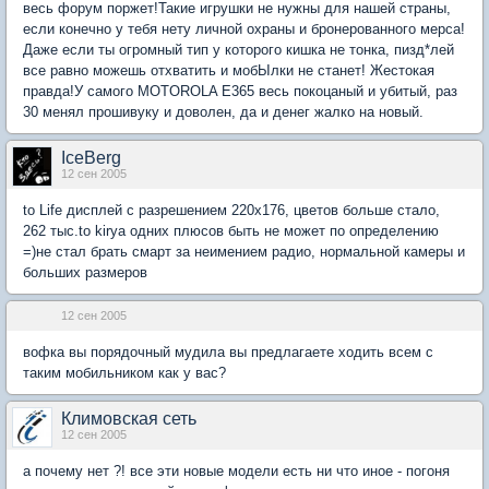
весь форум поржет!Такие игрушки не нужны для нашей страны,
если конечно у тебя нету личной охраны и бронерованного мерса!
Даже если ты огромный тип у которого кишка не тонка, пизд*лей
все равно можешь отхватить и мобЫлки не станет! Жестокая
правда!У самого MOTOROLA Е365 весь покоцаный и убитый, раз
30 менял прошивуку и доволен, да и денег жалко на новый.
IceBerg
12 сен 2005
to Life дисплей с разрешением 220х176, цветов больше стало,
262 тыс.to kirya одних плюсов быть не может по определению
=)не стал брать смарт за неимением радио, нормальной камеры и
больших размеров
12 сен 2005
вофка вы порядочный мудила вы предлагаете ходить всем с
таким мобильником как у вас?
Климовская сеть
12 сен 2005
а почему нет ?! все эти новые модели есть ни что иное - погоня