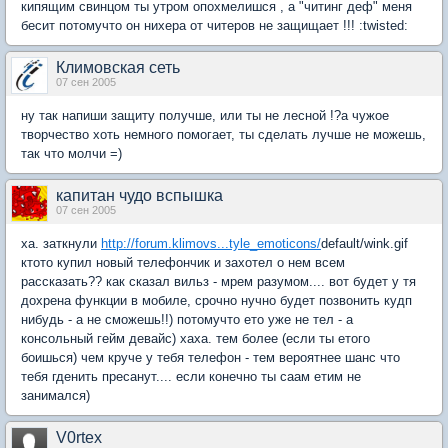
кипящим свинцом ты утром опохмелишся , а "читинг деф" меня
бесит потомучто он нихера от читеров не защищает !!! :twisted:
Климовская сеть
07 сен 2005
ну так напиши защиту получше, или ты не лесной !?а чужое
творчество хоть немного помогает, ты сделать лучше не можешь,
так что молчи =)
капитан чудо вспышка
07 сен 2005
ха. заткнули
http://forum.klimovs...tyle_emoticons/
default/wink.gif
ктото купил новый телефончик и захотел о нем всем
рассказать?? как сказал вильз - мрем разумом.... вот будет у тя
дохрена функции в мобиле, срочно нучно будет позвонить кудп
нибудь - а не сможешь!!) потомучто ето уже не тел - а
консольный гейм девайс) хаха. тем более (если ты етого
боишься) чем круче у тебя телефон - тем вероятнее шанс что
тебя гденить пресанут.... если конечно ты саам етим не
занимался)
V0rtex