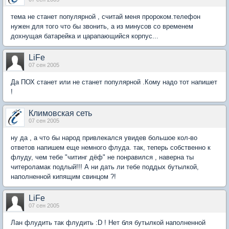
тема не станет популярной , считай меня пророком.телефон
нужен для того что бы звонить, а из минусов со временем
дохнущая батарейка и царапающийся корпус...
LiFe
07 сен 2005
Да ПОХ станет или не станет популярной .Кому надо тот напишет
!
Климовская сеть
07 сен 2005
ну да , а что бы народ привлекался увидев большое кол-во
ответов напишем еще немного флуда. так, теперь собственно к
флуду, чем тебе "читинг дёф" не понравился , наверна ты
читероламак подлый!!! А ни дать ли тебе поддых бутылкой,
наполненной кипящим свинцом ?!
LiFe
07 сен 2005
Лан флудить так флудить :D ! Нет бля бутылкой наполненной