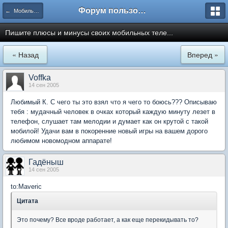
Форум пользователей ООО "Климовская сеть"
← Мобильная связь
Пишите плюсы и минусы своих мобильных теле...
« Назад
Вперед »
Voffka
14 сен 2005
Любимый К. С чего ты это взял что я чего то боюсь??? Описываю
тебя : мудачный человек в очках который каждую минуту лезет в
телефон, слушает там мелодии и думает как он крутой с такой
мобилой! Удачи вам в покоренние новый игры на вашем дорого
любимом новомодном аппарате!
Гадёныш
14 сен 2005
to:Maveric
Цитата
Это почему? Все вроде работает, а как еще перекидывать то?