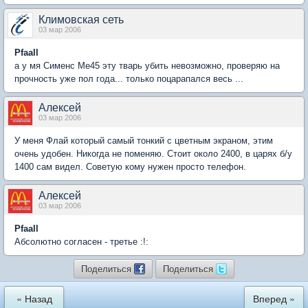
Климовская сеть
03 мар 2006
Pfaall
а у мя Сименс Ме45 эту тварь убить невозможно, проверяю на
прочность уже пол года... только поцарапался весь ...
Алексей
03 мар 2006
У меня Флай который самый тонкий с цветным экраном, этим
очень удобен. Никогда не поменяю. Стоит около 2400, в царях б/у
1400 сам видел. Советую кому нужен просто телефон.
Алексей
03 мар 2006
Pfaall
Абсолютно согласен - третье :!:
Поделиться
Поделиться
« Назад
Вперед »