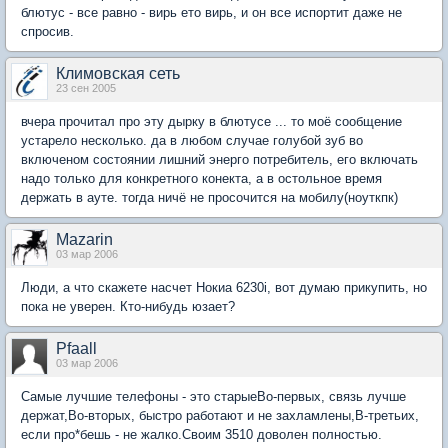
блютус - все равно - вирь ето вирь, и он все испортит даже не
спросив.
Климовская сеть
23 сен 2005
вчера прочитал про эту дырку в блютусе ... то моё сообщение
устарело несколько. да в любом случае голубой зуб во
включеном состоянии лишний энерго потребитель, его включать
надо только для конкретного конекта, а в остольное время
держать в ауте. тогда ничё не просочится на мобилу(ноуткпк)
Mazarin
03 мар 2006
Люди, а что скажете насчет Нокиа 6230i, вот думаю прикупить, но
пока не уверен. Кто-нибудь юзает?
Pfaall
03 мар 2006
Самые лучшие телефоны - это старыеВо-первых, связь лучше
держат,Во-вторых, быстро работают и не захламлены,В-третьих,
если про*бешь - не жалко.Своим 3510 доволен полностью.