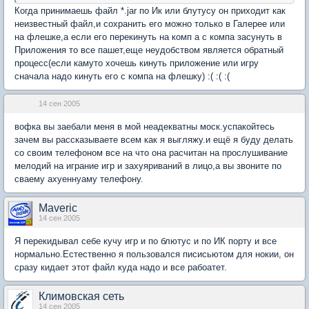
Когда принимаешь файл *.jar по Ик или блутусу он приходит как
неизвестный файл,и сохранить его можно только в Галерее или
на флешке,а если его перекинуть на комп а с компа засунуть в
Приложения то все пашет,еще неудобством является обратный
процесс(если камуто хочешь кинуть приложение или игру
сначала надо кинуть его с компа на флешку) :( :( :(
14 сен 2005
вофка вы заебали меня в мой неадекватны моск.успакойтесь
зачем вы рассказываете всем как я выгляжу.и ещё я буду делать
со своим телефоном все на что она расчитан на прослушивание
мелодий на играние игр и захуяриваний в лицо,а вы звоните по
сваему ахуеннуаму телефону.
Maveric
14 сен 2005
Я перекидывал себе кучу игр и по блютус и по ИК порту и все
нормально.Естественно я пользовался писисьютом для нокии, он
сразу кидает этот файл куда надо и все рабоатет.
Климовская сеть
14 сен 2005