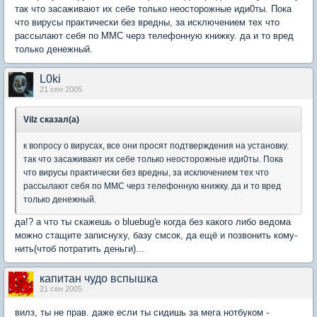
так что засаживают их себе только неосторожные иди0ты. Пока
что вирусы практически без вредны, за исключением тех что
рассылают себя по ММС черз телефонную книжку. да и то вред
только денежный.
L0ki
21 сен 2005
Vilz сказал(а)
к вопросу о вирусах, все они просят подтверждения на установку.
так что засаживают их себе только неосторожные иди0ты. Пока
что вирусы практически без вредны, за исключением тех что
рассылают себя по ММС черз телефонную книжку. да и то вред
только денежный.
да!? а что ты скажешь о bluebug'е когда без какого либо ведома
можно стащите записнуху, базу смсок, да ещё и позвонить кому-
нить(чтоб потратить деньги)...
капитан чудо вспышка
21 сен 2005
вилз, ты не прав. даже если ты сидишь за мега нотбуком -