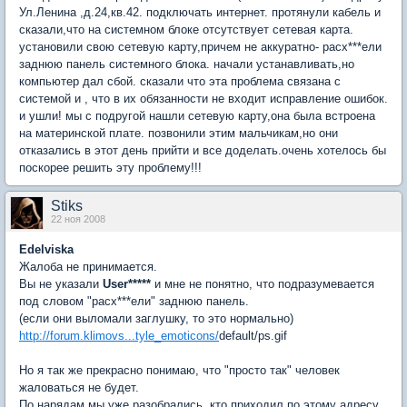
Ул.Ленина ,д.24,кв.42. подключать интернет. протянули кабель и
сказали,что на системном блоке отсутствует сетевая карта.
установили свою сетевую карту,причем не аккуратно- расх***ели
заднюю панель системного блока. начали устанавливать,но
компьютер дал сбой. сказали что эта проблема связана с
системой и , что в их обязанности не входит исправление ошибок.
и ушли! мы с подругой нашли сетевую карту,она была встроена
на материнской плате. позвонили этим мальчикам,но они
отказались в этот день прийти и все доделать.очень хотелось бы
поскорее решить эту проблему!!!
Stiks
22 ноя 2008
Edelviska
Жалоба не принимается.
Вы не указали
User*****
и мне не понятно, что подразумевается
под словом "расх***ели" заднюю панель.
(если они выломали заглушку, то это нормально)
http://forum.klimovs...tyle_emoticons/
default/ps.gif
Но я так же прекрасно понимаю, что "просто так" человек
жаловаться не будет.
По нарядам мы уже разобрались, кто приходил по этому адресу.