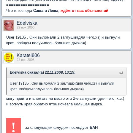
==================
Что ж господа
Саша и Леша
,
ждём от вас объяснений
.
Edelviska
22 ноя 2008
User 19135 . Они выломали 2 заглушки(для чего,хз) и выгнули
края. вобщем получилась большая дырка=)
Karatel806
22 ноя 2008
Edelviska сказал(а) 22.11.2008, 13:15:
User 19135 . Они выломали 2 заглушки(для чего,хз) и выгнули
края. вобщем получилась большая дырка=)
могу прийти и вломать на место эти 2-е заглушки (для чего ,х.з.)
и вогнуть края обратно чтоб исчезла большая дырка.
!
за следующим флудом последует
БАН