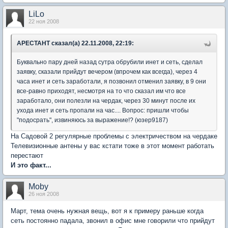
LiLo
22 ноя 2008
АРЕСТАНТ сказал(а) 22.11.2008, 22:19:
Буквально пару дней назад сутра обрубили инет и сеть, сделал
заявку, сказали прийдут вечером (впрочем как всегда), через 4
часа инет и сеть заработали, я позвонил отменил заявку, в 9 они
все-равно приходят, несмотря на то что сказал им что все
заработало, они полезли на чердак, через 30 минут после их
ухода инет и сеть пропали на час.... Вопрос: пришли чтобы
"подосрать", извиняюсь за выражение!? (юзер9187)
На Садовой 2 регулярные проблемы с электричеством на чердаке
Телевизионные антены у вас кстати тоже в этот момент работать
перестают
И это факт...
Moby
26 ноя 2008
Март, тема очень нужная вещь, вот я к примеру раньше когда
сеть постоянно падала, звонил в офис мне говорили что прийдут