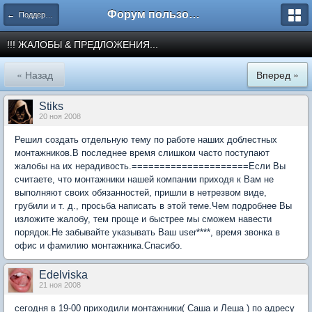
Форум пользователей ООО "Климовская сеть"
← Поддержка
!!! ЖАЛОБЫ & ПРЕДЛОЖЕНИЯ...
« Назад
Вперед »
Stiks
20 ноя 2008
Решил создать отдельную тему по работе наших доблестных
монтажников.В последнее время слишком часто поступают
жалобы на их нерадивость.=====================Если Вы
считаете, что монтажники нашей компании приходя к Вам не
выполняют своих обязанностей, пришли в нетрезвом виде,
грубили и т. д., просьба написать в этой теме.Чем подробнее Вы
изложите жалобу, тем проще и быстрее мы сможем навести
порядок.Не забывайте указывать Ваш user****, время звонка в
офис и фамилию монтажника.Спасибо.
Edelviska
21 ноя 2008
сегодня в 19-00 приходили монтажники( Саша и Леша ) по адресу