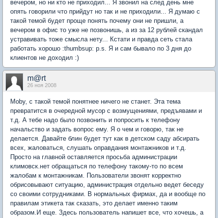
вечером, но ни кто не приходил... Я звонил на след день мне
опять говорили что прийдут но так и не приходили... Я думаю с
такой темой будет проще понять почему они не пришли, а
вечером в офис то уже не позвонишь, а из за 12 рублей скандал
устравивать тоже смысла нету... Кстати и правда сеть стала
работать хорошо :thumbsup: p.s. Я и сам бывало по 3 дня до
клиентов не доходил :)
m@rt
26 ноя 2008
Moby, с такой темой понятнее ничего не станет. Эта тема
превратится в очередной мусор с возмущениями, предъявами и
т.д. А тебе надо было позвонить и попросить к телефону
начальство и задать вопрос ему. Я о чем и говорю, так не
делается. Давайте блин будет тут как в детском саду абсирать
всех, жаловаться, слушать оправдания монтажников и т.д.
Просто на главной оставляется просьба администрации
климовск.нет обращаться по телефону такому-то по всем
жалобам к монтажникам. Пользователи звонят корректно
обрисовывают ситуацию, администрация отдельно ведет беседу
со своими сотрудниками. В нормальных фирмах, да и вообще по
правилам этикета так сказать, это делает именно таким
образом.И еще. Здесь пользователь напишет все, что хочешь, а