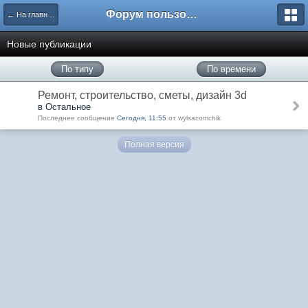
Форум пользователей ООО "Климовская сеть"
← На главную
Новые публикации
По типу
По времени
Ремонт, строительство, сметы, дизайн 3d
в Остальное
Последнее сообщение
Сегодня, 11:55
от wylsacomchik
Полная версия