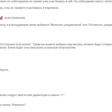
никто из собеседников не сможет уже участвовать в ней. Но собеседники смогут читать
ка, и вы не сможете участвовать в переписке.
, если отключены.
писку и в выпадающем меню выберите "Включить уведомления" или "Отключить уведо
"Остальные получатели". Также вы можете выбрать вид письма, которое будет отпра
иске. Копия будет отослана всем остальным получателям.
твуете.
тем следует ввести имя директории и нажать "+" .
а кнопку "Изменить".