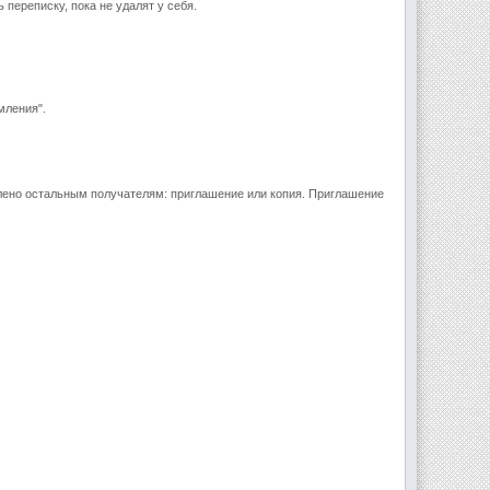
 переписку, пока не удалят у себя.
мления".
влено остальным получателям: приглашение или копия. Приглашение