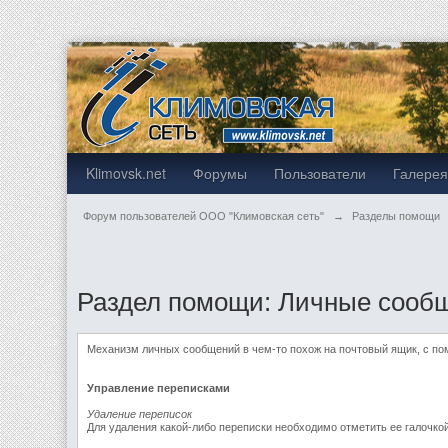
Klimovsk.net
Форумы
Пользователи
Галере
Форум пользователей ООО "Климовская сеть"
→
Разделы помощи
Раздел помощи: Личные сооб
Механизм личных сообщений в чем-то похож на почтовый ящик, с по
Управление переписками
Удаление переписок
Для удаления какой-либо переписки необходимо отметить ее галочко