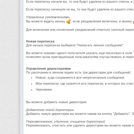
Если переписку начали вы, то она будет удалена из вашего списка, и 
Если переписку начинали не вы, то она будет удалена из вашего спис
Управление уведомлениями
Вы можете видеть иконку
, если уведомления включены, и иконку
Для включения или отключения уведомлений отметьте галочкой пере
Новая переписка
Для начала переписки выберите "Написать личное сообщение".
Вы можете помимо одного получателя указать еще несколько в поле 
позволяет всем приглашенным пользователям поучаствовать в переп
Управление директориями
По умолчанию в личном ящике есть три директории для сообщений:
Новые, куда сохраняются все непрочитанные сообщения.
Мои переписки, где хранятся все переписки, в которых вы учас
Черновики.
Вы можете добавить новые директории
Добавление новой директории
Добавить новую директории вы можете нажав на кнопку "Добавить". За
Переименование, удаление, очищение директорий
Переименовать, очистить или удалить директории вы можете нажав н