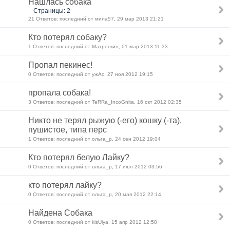
Нашлась собака
Страницы: 2
21 Ответов: последний от мила57, 29 мар 2013 21:21
Кто потерял собаку?
1 Ответов: последний от Матроскин, 01 мар 2013 11:33
Пропал пекинес!
0 Ответов: последний от ужАс, 27 ноя 2012 19:15
пропала собака!
3 Ответов: последний от TeRRa_IncoGnita, 16 окт 2012 02:35
Никто не терял рыжую (-его) кошку (-та),
пушистое, типа перс
1 Ответов: последний от ольга_р, 24 сен 2012 19:04
Кто потерял белую Лайку?
0 Ответов: последний от ольга_р, 17 июн 2012 03:56
кто потерял лайку?
0 Ответов: последний от ольга_р, 20 мая 2012 22:14
Найдена Собака
0 Ответов: последний от kisUlya, 15 апр 2012 12:58