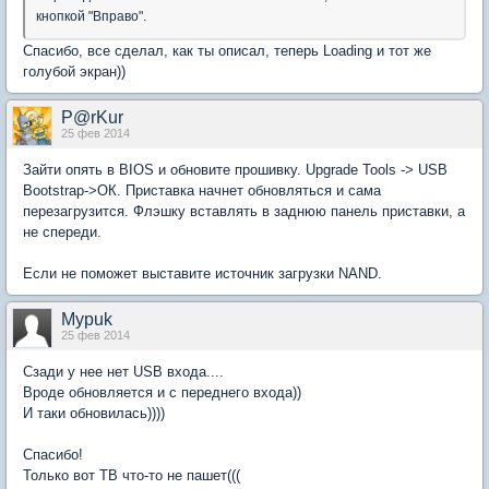
кнопкой "Вправо".
Спасибо, все сделал, как ты описал, теперь Loading и тот же
голубой экран))
P@rKur
25 фев 2014
Зайти опять в BIOS и обновите прошивку. Upgrade Tools -> USB
Bootstrap->ОК. Приставка начнет обновляться и сама
перезагрузится. Флэшку вставлять в заднюю панель приставки, а
не спереди.
Если не поможет выставите источник загрузки NAND.
Mypuk
25 фев 2014
Сзади у нее нет USB входа....
Вроде обновляется и с переднего входа))
И таки обновилась))))
Спасибо!
Только вот ТВ что-то не пашет(((