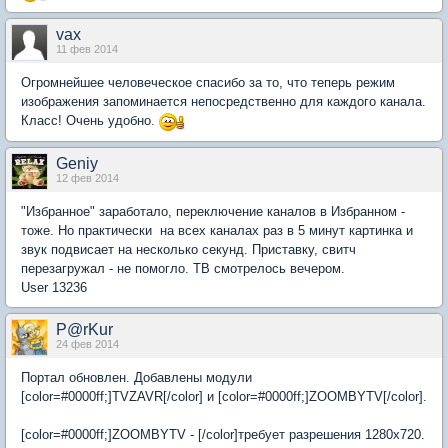
vax
11 фев 2014
Огромнейшее человеческое спасибо за то, что теперь режим
изображения запоминается непосредственно для каждого канала.
Класс! Очень удобно.
Geniy
12 фев 2014
"Избранное" заработало, переключение каналов в Избранном -
тоже. Но практически на всех каналах раз в 5 минут картинка и
звук подвисает на несколько секунд. Приставку, свитч
перезагружал - не помогло. ТВ смотрелось вечером.
User 13236
P@rKur
24 фев 2014
Портал обновлен. Добавлены модули
[color=#0000ff;]TVZAVR[/color] и [color=#0000ff;]ZOOMBYTV[/color].
[color=#0000ff;]ZOOMBYTV - [/color]требует разрешения 1280х720.