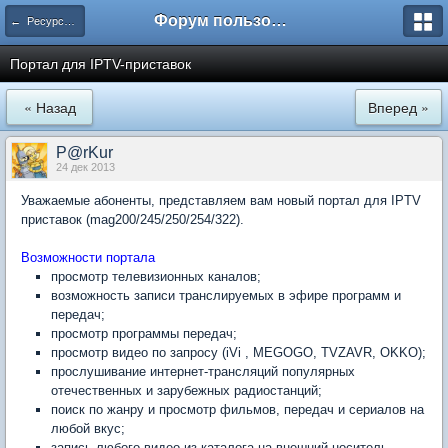
Форум пользователей ООО "Климовская сеть"
← Ресурсы сети
Портал для IPTV-приставок
« Назад
Вперед »
P@rKur
24 дек 2013
Уважаемые абоненты, представляем вам новый портал для IPTV
приставок (mag200/245/250/254/322).
Возможности портала
просмотр телевизионных каналов;
возможность записи транслируемых в эфире программ и
передач;
просмотр программы передач;
просмотр видео по запросу (iVi , MEGOGO, TVZAVR, OKKO);
прослушивание интернет-трансляций популярных
отечественных и зарубежных радиостанций;
поиск по жанру и просмотр фильмов, передач и сериалов на
любой вкус;
запись любого видео из каталога на внешний носитель