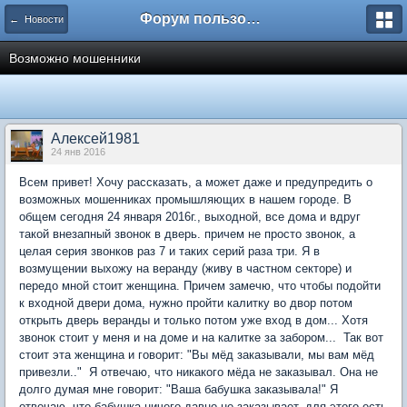
Форум пользователей ООО "Климовская сеть"
← Новости
Возможно мошенники
Алексей1981
24 янв 2016
Всем привет! Хочу рассказать, а может даже и предупредить о
возможных мошенниках промышляющих в нашем городе. В
общем сегодня 24 января 2016г., выходной, все дома и вдруг
такой внезапный звонок в дверь. причем не просто звонок, а
целая серия звонков раз 7 и таких серий раза три. Я в
возмущении выхожу на веранду (живу в частном секторе) и
передо мной стоит женщина. Причем замечю, что чтобы подойти
к входной двери дома, нужно пройти калитку во двор потом
открыть дверь веранды и только потом уже вход в дом... Хотя
звонок стоит у меня и на доме и на калитке за забором... Так вот
стоит эта женщина и говорит: "Вы мёд заказывали, мы вам мёд
привезли.." Я отвечаю, что никакого мёда не заказывал. Она не
долго думая мне говорит: "Ваша бабушка заказывала!" Я
отвечаю, что бабушка ничего давно не заказывает, для этого есть