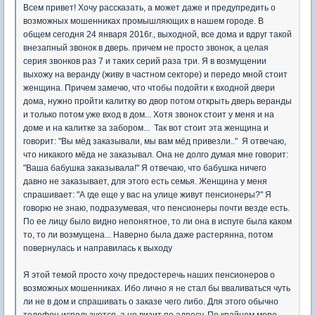
Всем привет! Хочу рассказать, а может даже и предупредить о
возможных мошенниках промышляющих в нашем городе. В
общем сегодня 24 января 2016г., выходной, все дома и вдруг такой
внезапный звонок в дверь. причем не просто звонок, а целая
серия звонков раз 7 и таких серий раза три. Я в возмущении
выхожу на веранду (живу в частном секторе) и передо мной стоит
женщина. Причем замечю, что чтобы подойти к входной двери
дома, нужно пройти калитку во двор потом открыть дверь веранды
и только потом уже вход в дом... Хотя звонок стоит у меня и на
доме и на калитке за забором... Так вот стоит эта женщина и
говорит: "Вы мёд заказывали, мы вам мёд привезли.." Я отвечаю,
что никакого мёда не заказывал. Она не долго думая мне говорит:
"Ваша бабушка заказывала!" Я отвечаю, что бабушка ничего
давно не заказывает, для этого есть семья. Женщина у меня
спрашивает: "А где еще у вас на улице живут пенсионеры?" Я
говорю не знаю, подразумевая, что пенсионеры почти везде есть.
По ее лицу было видно непонятное, то ли она в испуге была каком
то, то ли возмущена... Наверно была даже растерянна, потом
повернулась и направилась к выходу
Я этой темой просто хочу предостеречь наших пенсионеров о
возможных мошенниках. Ибо лично я не стал бы вваливаться чуть
ли не в дом и спрашивать о заказе чего либо. Для этого обычно