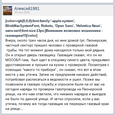
Алексей1981
15 сен 2016
[color=rgb(0,0,0);font-family:'-apple-system',
BlinkMacSystemFont, Roboto, 'Open Sans', 'Helvetica Neue',
sans-serif;font-size:13px;]Внимание возможно мошенники -
газовщики!!![/color]
Вчера, около трех часов дня, ко мне домой (ул. Пионерская,
частный сектор) пришел человек с проверкой газовой
трубы. На тот момент дома находился только мой дядька.
Он и открыл дверь газовщику. Газовщик сказал, что он из
МОСОБЛ газа, был одет в спецовку синего цвета, предъявил
удостоверение и прошел на кухню с проверкой. Посмотрев с
помощью "какого то прибора" , он сказал, что вот в этом
месте у вас утечка. Затем не предприняв никаких действий,
потребовал расписаться в ведомости и ушел. Позже мы
позвонили в газовую службу и спросили были ли от вас на
сегодня наряды по проверки газопровода на Пионерской
улице, на что нам ответили, что никаких нарядов и выездов
не было по данной улице. И четко спросили, если у вас
утечка, почему же тогда газовщик не перекрыл газовый кран
на улице...