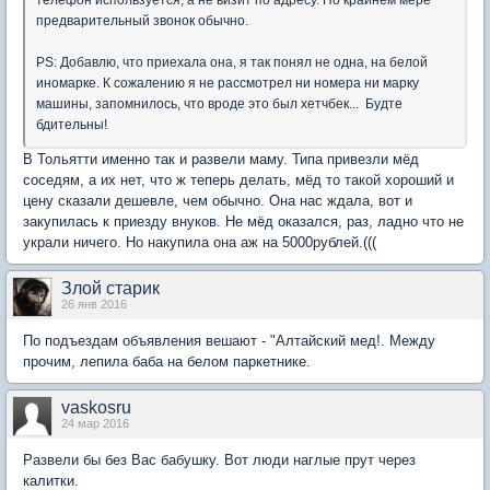
телефон используется, а не визит по адресу. По крайнем мере
предварительный звонок обычно.
PS: Добавлю, что приехала она, я так понял не одна, на белой
иномарке. К сожалению я не рассмотрел ни номера ни марку
машины, запомнилось, что вроде это был хетчбек... Будте
бдительны!
В Тольятти именно так и развели маму. Типа привезли мёд
соседям, а их нет, что ж теперь делать, мёд то такой хороший и
цену сказали дешевле, чем обычно. Она нас ждала, вот и
закупилась к приезду внуков. Не мёд оказался, раз, ладно что не
украли ничего. Но накупила она аж на 5000рублей.(((
Злой старик
26 янв 2016
По подъездам объявления вешают - "Алтайский мед!. Между
прочим, лепила баба на белом паркетнике.
vaskosru
24 мар 2016
Развели бы без Вас бабушку. Вот люди наглые прут через
калитки.