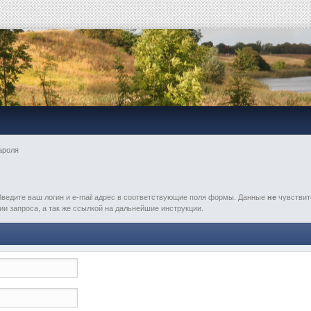
я
ароля
ведите ваш логин и e-mail адрес в соответствующие поля формы. Данные
не
чувствит
и запроса, а так же ссылкой на дальнейшие инструкции.