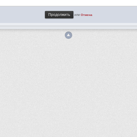
или
Отмена