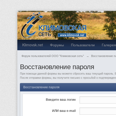
Klimovsk.net
Форумы
Пользователи
Галере
Форум пользователей ООО "Климовская сеть"
→
Восстановление п
Восстановление пароля
При помощи данной формы вы можете сбросить ваш текущий пароль. В
После отправки формы, вы получите письмо с просьбой о подтверждени
Восстановление пароля
Введите ваш логин
ИЛИ ваш e-mail