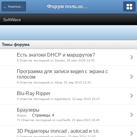
Форум пользователей ООО "Климовская сеть"
← Компьютеры
SoftWare
Темы форума
Есть знатоки DHCP и маршрутов?
8 Ответов: последний от Sanitta, 26 июн 2026 14:55
Программа для записи видел с экрана с
голосом
8 Ответов: последний от Alorg, 01 апр 2015 12:31
Blu-Ray Ripper
5 Ответов: последний от bigdvdfans, 23 мар 2015 10:47
Браузеры
Страницы: 4
Опрос
71 Ответов: последний от LeeTaeRi, 22 фев 2015 16:45
3D Редакторы ironcad , autocad и т.п.
0 Ответов: последний от schwarz, 15 фев 2014 21:55