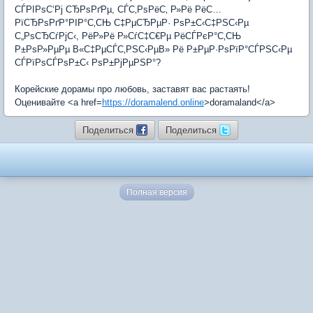
СЃРІРѕС‘Рј СЂРѕРґРµ, СЃС‚РѕРёС‚ Р»Рё РёС…
РїСЂРѕРґР°РІР°С‚СЊ С‡РµСЂРµР· РѕР±С‹С‡РЅС‹Рµ
С„РѕСЂСѓРјС‹, РёР»Рё Р»СѓС‡С€Рµ РёСЃРєР°С‚СЊ
Р±РѕР»РµРµ В«С‡РµСЃС‚РЅС‹РµВ» Рё Р±РµР·РѕРїР°СЃРЅС‹Рµ
СЃРїРѕСЃРѕР±С‹ РѕР±РјРµРЅР°?
Корейские дорамы про любовь, заставят вас растаять!
Оценивайте <a href=
https://doramalend.online
>doramaland</a>
Поделиться
Поделиться
Полная версия