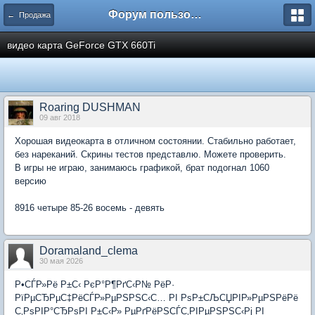
Форум пользователей ООО "Климовская сеть"
← Продажа
видео карта GeForce GTX 660Ti
Roaring DUSHMAN
09 авг 2018
Хорошая видеокарта в отличном состоянии. Стабильно работает,
без нареканий. Скрины тестов представлю. Можете проверить.
В игры не играю, занимаюсь графикой, брат подогнал 1060
версию
8916 четыре 85-26 восемь - девять
Doramaland_clema
30 мая 2026
Р•СЃР»Рё Р±С‹ РєР°Р¶РґС‹Р№ РёР·
РїРµСЂРµС‡РёСЃР»РµРЅРЅС‹С… РІ РѕР±СЉСЏРІР»РµРЅРёРё
С‚РѕРІР°СЂРѕРІ Р±С‹Р» РµРґРёРЅСЃС‚РІРµРЅРЅС‹Рј РІ