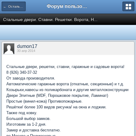
Форум пользователей ООО "Климовская сеть"
← Остальное
Стальные двери. Ставни. Решетки. Ворота, Н...
dumon17
30 апр 2014
Стальные двери, решетки, ставни, гаражные и садовые ворота!
8 (926) 340-37-32
От завода производителя.
Автоматические гаражные ворота (откатные, секционные) и т.д.
Козырьки,навесы из поликарбоната и другие металлоконструкции
Двери Элитные (MDF, Порошковое покрытие, Ламинат)
Простые (винил-кожа) Противопожарные.
Решётки/ более 100 видов рисунка/ на окна и лоджии.
Также под ковку.
Большой выбор замков.
Изготовим за 1-2 дня.
Замер и доставка бесплатно.
по Москве и Подмосковью