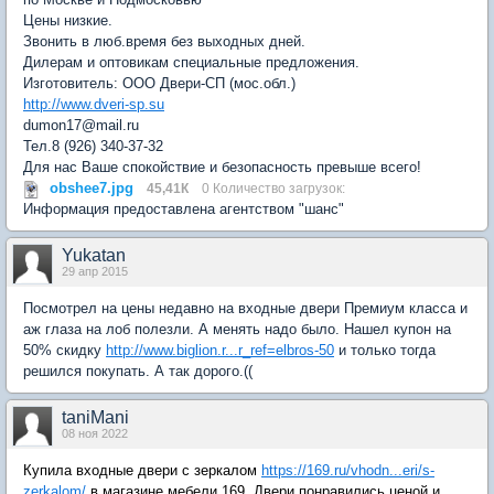
Цены низкие.
Звонить в люб.время без выходных дней.
Дилерам и оптовикам специальные предложения.
Изготовитель: ООО Двери-СП (мос.обл.)
http://www.dveri-sp.su
dumon17@mail.ru
Тел.8 (926) 340-37-32
Для нас Ваше спокойствие и безопасность превыше всего!
obshee7.jpg
45,41К
0 Количество загрузок:
Информация предоставлена агентством "шанс"
Yukatan
29 апр 2015
Посмотрел на цены недавно на входные двери Премиум класса и
аж глаза на лоб полезли. А менять надо было. Нашел купон на
50% скидку
http://www.biglion.r...r_ref=elbros-50
и только тогда
решился покупать. А так дорого.((
taniMani
08 ноя 2022
Купила входные двери с зеркалом
https://169.ru/vhodn...eri/s-
zerkalom/
в магазине мебели 169. Двери понравились ценой и