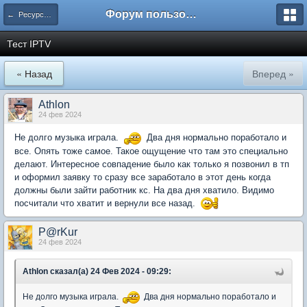
Форум пользователей ООО "Климовская сеть"
← Ресурсы сети
Тест IPTV
« Назад
Вперед »
Athlon
24 фев 2024
Не долго музыка играла.
Два дня нормально поработало и
все. Опять тоже самое. Такое ощущение что там это специально
делают. Интересное совпадение было как только я позвонил в тп
и оформил заявку то сразу все заработало в этот день когда
должны были зайти работник кс. На два дня хватило. Видимо
посчитали что хватит и вернули все назад.
P@rKur
24 фев 2024
Athlon сказал(а) 24 Фев 2024 - 09:29:
Не долго музыка играла.
Два дня нормально поработало и