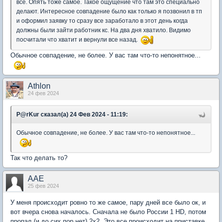
все. Опять тоже самое. Такое ощущение что там это специально
делают. Интересное совпадение было как только я позвонил в тп
и оформил заявку то сразу все заработало в этот день когда
должны были зайти работник кс. На два дня хватило. Видимо
посчитали что хватит и вернули все назад.
Обычное совпадение, не более. У вас там что-то непонятное...
Athlon
24 фев 2024
P@rKur сказал(а) 24 Фев 2024 - 11:19:
Обычное совпадение, не более. У вас там что-то непонятное...
Так что делать то?
AAE
25 фев 2024
У меня происходит ровно то же самое, пару дней все было ок, и
вот вчера снова началось. Сначала не было России 1 HD, потом
пропал (и до сих пор нет) 2х2. Это все происходит на приставке